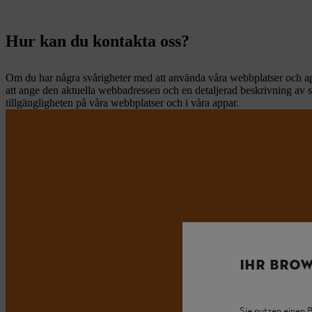
Hur kan du kontakta oss?
Om du har några svårigheter med att använda våra webbplatser och app
att ange den aktuella webbadressen och en detaljerad beskrivning av s
tillgängligheten på våra webbplatser och i våra appar.
IHR BROW
Sie nutzen einen 