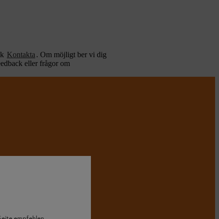
nk
Kontakta
. Om möjligt ber vi dig
eedback eller frågor om
 Seite empfehlen