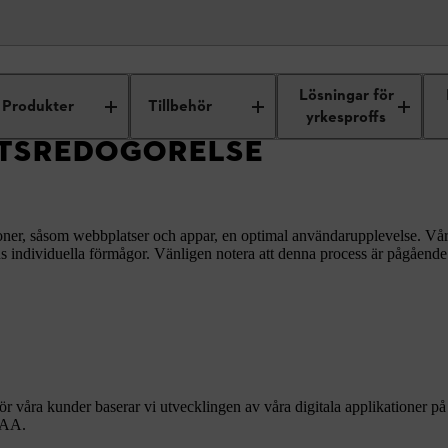
glighet
Lösningar för
Produkter
Tillbehör
yrkesproffs
ETSREDOGÖRELSE
tioner, såsom webbplatser och appar, en optimal användarupplevelse. Vårt 
ns individuella förmågor. Vänligen notera att denna process är pågående 
 för våra kunder baserar vi utvecklingen av våra digitala applikationer p
 AA.