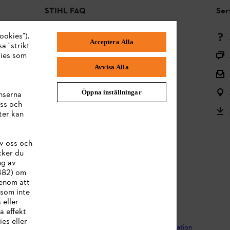
STIHL FAQ
Ser
ookies").
Betalningsmetoder
Acceptera Alla
a "strikt
Frakt och leverans
kies som
Avvisa Alla
Tillbaka till mitten
Reklamationer och garanti
Öppna inställningar
nserna
ss och
Frågor om sortimentet
ter kan
Användarmanualer
v oss och
Batterier och elektrisk utrustning
cker du
ng av
:482) om
Genom att
 som inte
 eller
a effekt
es eller
egritetspolicy
Impressum
Cookies
Juridisk information