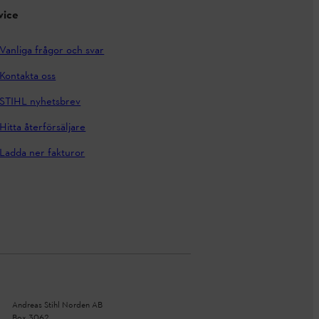
vice
Vanliga frågor och svar
Kontakta oss
STIHL nyhetsbrev
Hitta återförsäljare
Ladda ner fakturor
Andreas Stihl Norden AB
Box 3062