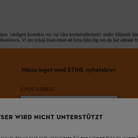
ar, vänligen kontakta oss via våra kontaktalternativ under följande lä
ituationen. Vi ser också fram emot att höra från dig om du har allmän f
Missa inget med STIHL nyhetsbrev
E-POSTADRESS
SER WIRD NICHT UNTERSTÜTZT
Registrera dig nu och få 10% rabatt
Browser, den wir noch nicht unterstützen. Für eine optimale Nutzung unserer