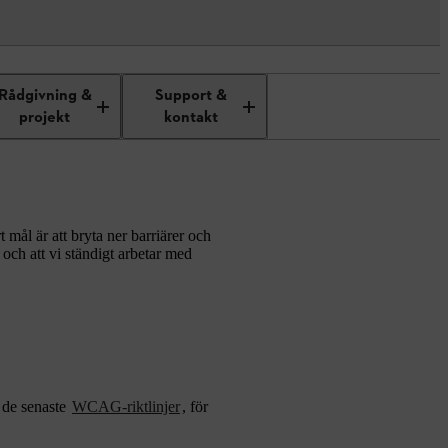
Rådgivning &
Support &
projekt
kontakt
mål är att bryta ner barriärer och
och att vi ständigt arbetar med
å de senaste
WCAG-riktlinjer
, för