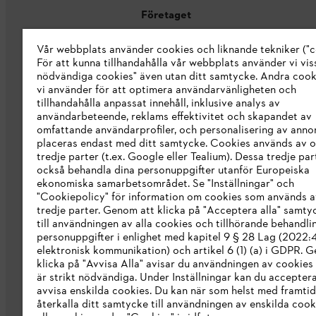
Företaget
Vår webbplats använder cookies och liknande tekniker ("c
Om oss
För att kunna tillhandahålla vår webbplats använder vi viss
STIHL Integrity Line
nödvändiga cookies" även utan ditt samtycke. Andra coo
vi använder för att optimera användarvänligheten och
STIHL varumärkesbutik
tillhandahålla anpassat innehåll, inklusive analys av
användarbeteende, reklams effektivitet och skapandet av
Tillgänglighetsredogörelse
omfattande användarprofiler, och personalisering av anno
placeras endast med ditt samtycke. Cookies används av o
tredje parter (t.ex. Google eller Tealium). Dessa tredje par
också behandla dina personuppgifter utanför Europeiska
ekonomiska samarbetsområdet. Se "Inställningar" och
"Cookiepolicy" för information om cookies som används a
tredje parter. Genom att klicka på "Acceptera alla" samty
till användningen av alla cookies och tillhörande behandli
personuppgifter i enlighet med kapitel 9 § 28 Lag (2022
elektronisk kommunikation) och artikel 6 (1) (a) i GDPR. 
klicka på "Avvisa Alla" avisar du användningen av cookies
är strikt nödvändiga. Under Inställningar kan du acceptera
avvisa enskilda cookies. Du kan när som helst med framtid
återkalla ditt samtycke till användningen av enskilda cooki
Allmänna villkor och bestämmelser
Int