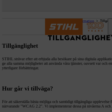
Startsida
Juridisk information
Tillgän
TILLGÄNGLIGH
Tillgänglighet
STIHL strävar efter att erbjuda alla besökare på sina digitala applika
ge alla samma möjligheter att använda våra tjänster, oavsett var och e
ytterligare förbättringar.
Hur går vi tillväga?
För att säkerställa bästa möjliga och samtidigt tillgängliga upplevelse
närvarande "WCAG 2.2". Vi implementerar dessa på nivåerna A och