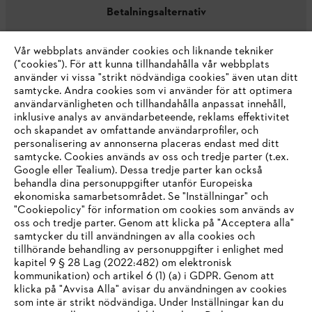
Betalningsalternativ
Vår webbplats använder cookies och liknande tekniker
("cookies"). För att kunna tillhandahålla vår webbplats
använder vi vissa "strikt nödvändiga cookies" även utan ditt
samtycke. Andra cookies som vi använder för att optimera
användarvänligheten och tillhandahålla anpassat innehåll,
inklusive analys av användarbeteende, reklams effektivitet
Företaget
och skapandet av omfattande användarprofiler, och
personalisering av annonserna placeras endast med ditt
samtycke. Cookies används av oss och tredje parter (t.ex.
Google eller Tealium). Dessa tredje parter kan också
STIHL FAQ
behandla dina personuppgifter utanför Europeiska
ekonomiska samarbetsområdet. Se "Inställningar" och
"Cookiepolicy" för information om cookies som används av
oss och tredje parter. Genom att klicka på "Acceptera alla"
samtycker du till användningen av alla cookies och
Service
tillhörande behandling av personuppgifter i enlighet med
IHR BROWSER WIRD NICHT
kapitel 9 § 28 Lag (2022:482) om elektronisk
kommunikation) och artikel 6 (1) (a) i GDPR. Genom att
UNTERSTÜTZT
klicka på "Avvisa Alla" avisar du användningen av cookies
som inte är strikt nödvändiga. Under Inställningar kan du