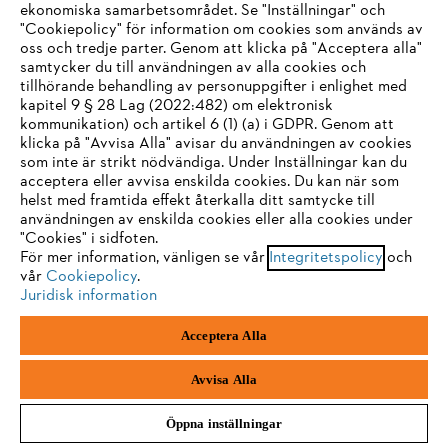
ekonomiska samarbetsområdet. Se "Inställningar" och
DRIV- OCH SMÖRJMEDEL
"Cookiepolicy" för information om cookies som används av
oss och tredje parter. Genom att klicka på "Acceptera alla"
samtycker du till användningen av alla cookies och
tillhörande behandling av personuppgifter i enlighet med
IHR BROWSER WIRD NICHT
kapitel 9 § 28 Lag (2022:482) om elektronisk
kommunikation) och artikel 6 (1) (a) i GDPR. Genom att
UNTERSTÜTZT
klicka på "Avvisa Alla" avisar du användningen av cookies
som inte är strikt nödvändiga. Under Inställningar kan du
acceptera eller avvisa enskilda cookies. Du kan när som
Sie nutzen einen Browser, den wir noch nicht unterstützen. Für
helst med framtida effekt återkalla ditt samtycke till
eine optimale Nutzung unserer Seite empfehlen wir Ihnen, zu
användningen av enskilda cookies eller alla cookies under
"Cookies" i sidfoten.
einem der folgenden Browser zu wechseln:
För mer information, vänligen se vår
Integritetspolicy
och
vår
Cookiepolicy
.
Juridisk information
Firefox
Chrome
PERSONLIG SKYDDSUTRUSTNING
Acceptera Alla
Safari
Edge
Avvisa Alla
Öppna inställningar