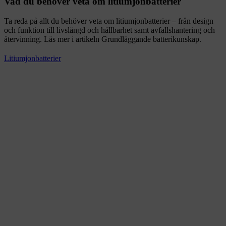
Vad du behöver veta om litiumjonbatterier
Ta reda på allt du behöver veta om litiumjonbatterier – från design
och funktion till livslängd och hållbarhet samt avfallshantering och
återvinning. Läs mer i artikeln Grundläggande batterikunskap.
Litiumjonbatterier