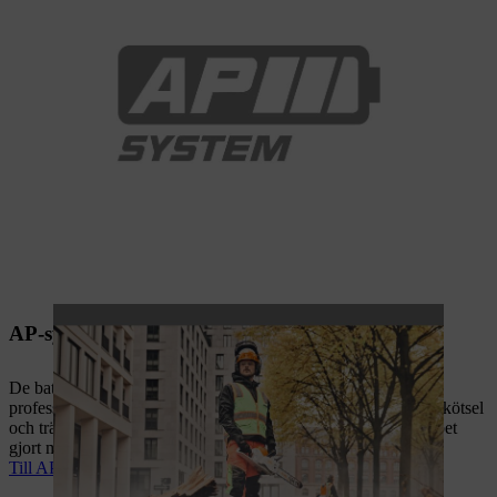
AP-system: För stora utmaningar
De batteridrivna maskinerna i AP-system är konstruerade för
professionell användning inom landskapsarkitektur, trädgårdsskötsel
och trädvård. De är byggda för att tåla dåligt väder och få jobbet
gjort med den prestanda som yrkesproffs förväntar sig.
Till AP-system