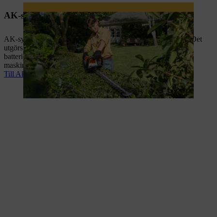
AK-system: För krävande projekt
AK-system övertygar med hög prestanda och lång livslängd. Det
utgörs av ett brett sortiment av batteridrivna enheter och AK-
batterier med olika energikapacitet. De kompakta batteridrivna
maskinerna är dessutom lätta, praktiska och ergonomiska.
Till AK-system