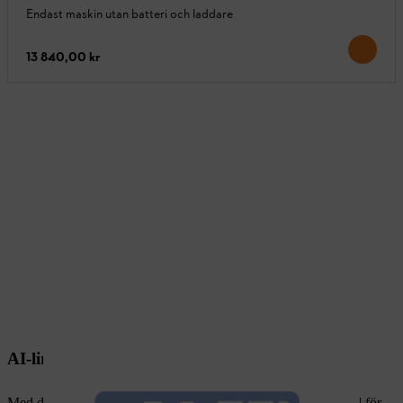
Endast maskin utan batteri och laddare
13 840,00 kr
AI-linjen: För enklare uppgifter
Med de lättanvända maskinerna i AI-linjen är du perfekt rustad för