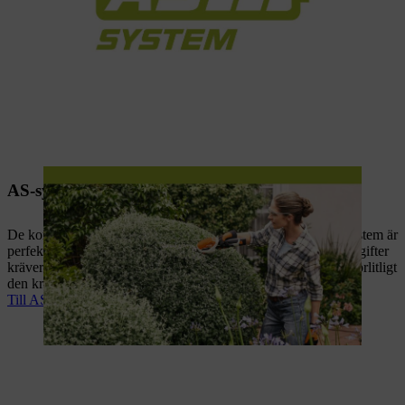
AS-system: För professionellt bruk
De kompakta och praktiska batteridrivna produkterna i AS-system är
perfekta för mindre jobb i hemmet eller när professionella uppgifter
kräver lättare maskiner. De utbytbara batterierna levererar tillförlitligt
den kraft du behöver.
Till AS-system