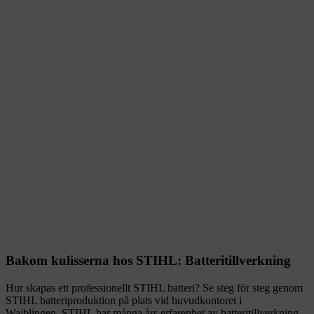
Bakom kulisserna hos STIHL: Batteritillverkning
Hur skapas ett professionellt STIHL batteri? Se steg för steg genom
STIHL batteriproduktion på plats vid huvudkontoret i
Waiblingen. STIHL har många års erfarenhet av batteritillverkning,