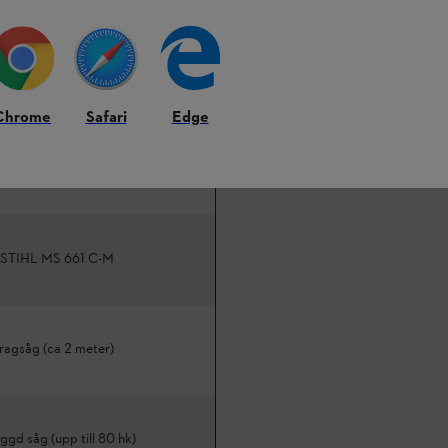
ipad tävlingsyxa
Chrome
Safari
Edge
ringboard-brädor
 STIHL MS 661 C-M
ragsåg (ca 2 meter)
ggd såg (upp till 80 hk)