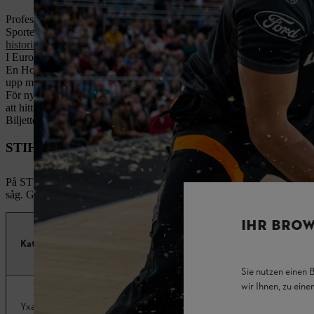
Professionell skogshuggning har en lång tradition som sträcker sig mer ä
Sporten har sitt ursprung i Australien och Nya Zeeland. Därifrån spre
historia.
I Europa används nästan uteslutande poppel (populus). Det är ett snabbv
En Hot Saw är "motorsågarnas Formel 1". Dessa sågar är ofta specialby
upp mot 240 km/h.
För nybörjare anordnas ofta specifika träningsläger eller "Rookie-dag
att hitta nästa tillfälle.
Biljetter till de stora eventen (som VM eller nordiska mästerskap) sälj
STIHL TIMBERSPORTS® grenar
På STIHL TIMBERSPORTS® tävlar atleter i upp till sex traditionell
såg. Grenarna med yxa omfattar
Underhand Chop
, the
Standing Blo
IHR BROW
Kategori
Gren
Verktyg
Sie nutzen einen 
wir Ihnen, zu ein
Specialsl
Yxa
Underhand Chop