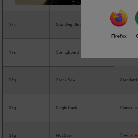
Specialsl
Yxa
Standing Block Chop
Firefox
Yxa & sp
Yxa
Springboard
Standard
Såg
Stock Saw
Manuell d
Såg
Single Buck
Specialby
Såg
Hot Saw