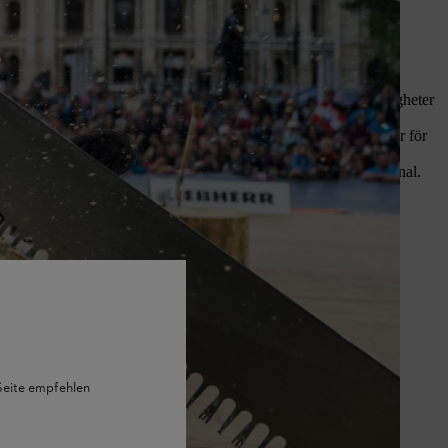
 ”den ursprungliga extremsporten”.
om
STIHL TIMBERSPORTS®
vlingsförhållandena så rättvisa som möjligt för alla atleter.
0 hästkrafter, väga runt 27 kg och få kedjan att rotera i hastigheter
a din närmaste STIHL-representant eller sök efter lokala klubbar för
sänds även via livestream på våra sociala medier eller YouTube-kanal.
 grenar utförs med yxa, tre med
Buck
och
Hot Saw
.
 Seite empfehlen