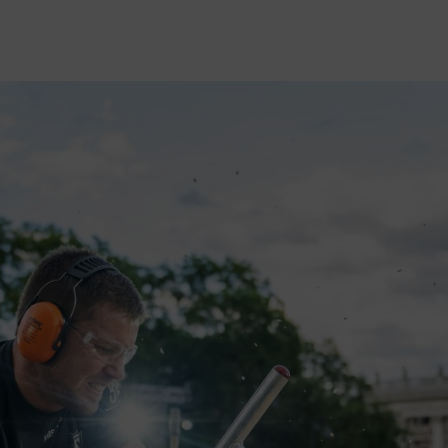
®-evenemang och tävlingar runt om i världen. Vi erbjuder en omfatt
der för köp av biljetter, om det finns en livesändning från evenemange