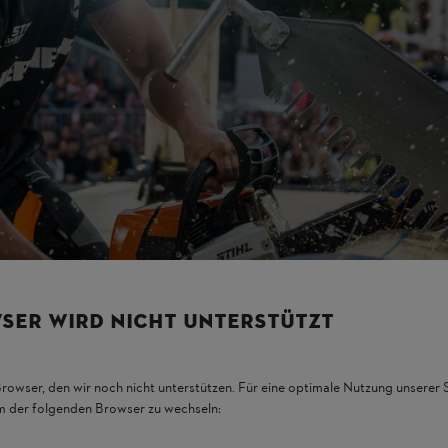
n 150 år tillbaka i tiden, vilket är anledningen till att det ofta kallas
d sig sporten till Kanada, USA, Europa och senast till Asien. Läs mer 
äxande och relativt mjukt träslag som har en jämn struktur, vilket gör tä
ggda med motorer från snöskotrar eller motorcyklar. De kan ha upp till 8
ar" där man får testa på grenarna under säker ledning av proffs. Kontakt
s vanligtvis via lokala biljettpartners inför säsongen. Många tävlingar 
a tävlingsgrenar inom skogshuggning – beroende på
tävlingsformat.
Tre
ck Chop
och
Springboard
. De tre såggrenarna är
Stock Saw
,
Single 
SER WIRD NICHT UNTERSTÜTZT
Browser, den wir noch nicht unterstützen. Für eine optimale Nutzung unserer
em der folgenden Browser zu wechseln:
ipad tävlingsyxa