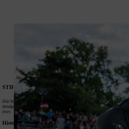
STIHL TIMBERSPORTS®-evenemang
Här hittar du en översikt över alla officiella STIHL TIMBERSPORTS
detaljerad information om vad som händer på evenemanget, datum och ti
över.
Historien bakom STIHL TIMBERSPORTS®