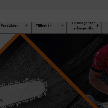
Lösningar för
Produkter
Tillbehör
ang
yrkesproffs
SPORTS®