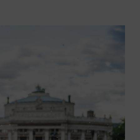
ande evenemangsplan med
t och resultat när tävlingen är