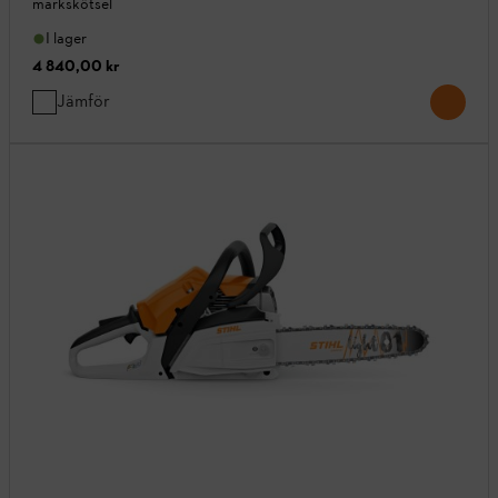
markskötsel
I lager
4 840,00 kr
Jämför