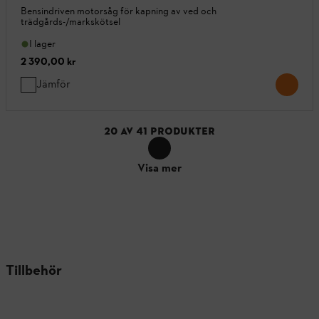
Bensindriven motorsåg för kapning av ved och
trädgårds-/markskötsel
I lager
2 390,00 kr
Jämför
20
AV
41
PRODUKTER
Visa mer
Tillbehör