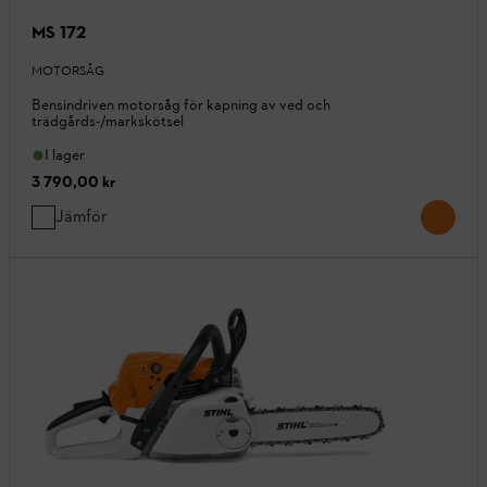
MS 172
MOTORSÅG
Bensindriven motorsåg för kapning av ved och
trädgårds-/markskötsel
I lager
3 790,00 kr
Jämför