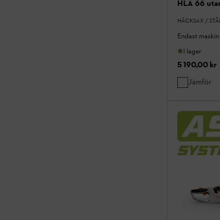
HLA 66 utan
HÄCKSAX / ST
Endast maskin 
I lager
5 190,00 kr
Jämför