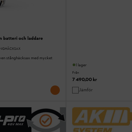
 batteri och laddare
ÅNGHÄCKSAX
riven stånghäcksax med mycket
I lager
Från
7 490,00 kr
Jämför