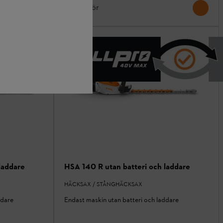
Jämför
laddare
HSA 140 R utan batteri och laddare
HÄCKSAX / STÅNGHÄCKSAX
ddare
Endast maskin utan batteri och laddare