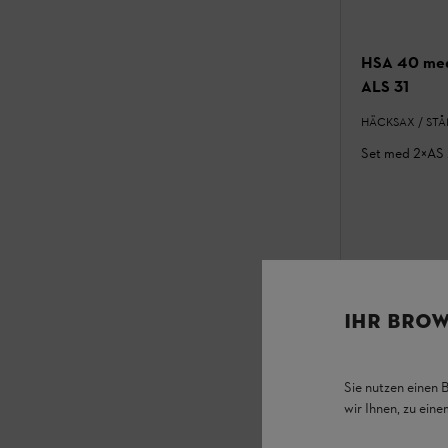
HSA 40 med 
ALS 31
HÄCKSAX / ST
Set med 2×AS 2
IHR BROW
Sie nutzen einen 
I lager
wir Ihnen, zu ein
2 440,00 kr