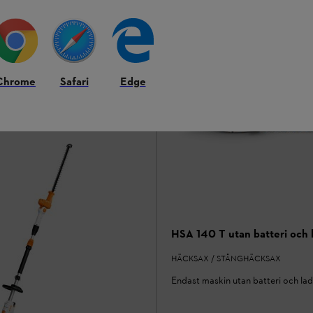
Jämför
Chrome
Safari
Edge
HSA 140 T utan batteri och 
HÄCKSAX / STÅNGHÄCKSAX
Endast maskin utan batteri och la