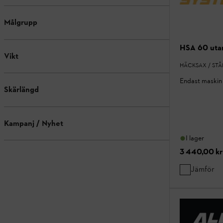
Målgrupp
HSA 60 utan
Vikt
HÄCKSAX / ST
Endast maskin 
Skärlängd
Kampanj / Nyhet
I lager
3 440,00 kr
Jämför