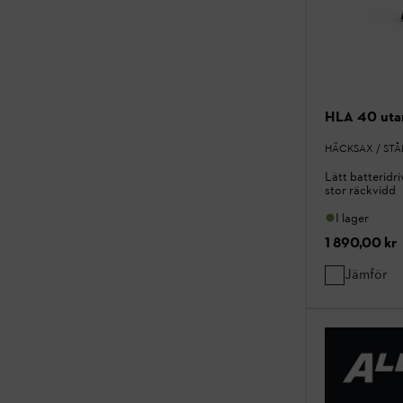
HLA 40 utan
HÄCKSAX / ST
Lätt batterid
stor räckvidd
I lager
1 890,00 kr
Jämför