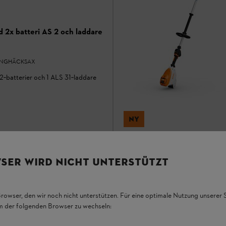
2x batteri AS 2 och laddare
ÅNGHÄCKSAX
‑batterier och 1 ALS 31‑laddare
NY
HLA 140 utan batteri och la
SER WIRD NICHT UNTERSTÜTZT
HÄCKSAX / STÅNGHÄCKSAX
Effektstark batteridriven stånghä
Browser, den wir noch nicht unterstützen. Für eine optimale Nutzung unserer
I lager
em der folgenden Browser zu wechseln:
7 990,00 kr