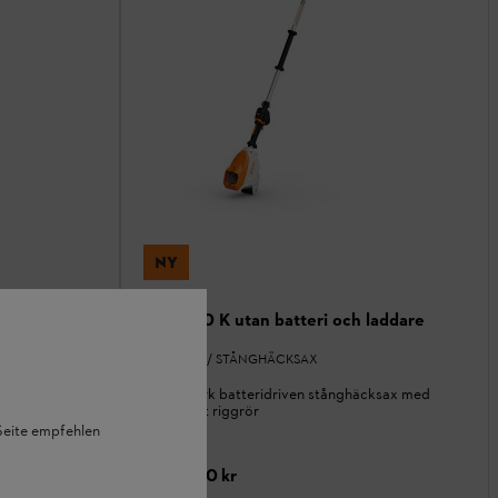
NY
ddare
HLA 140 K utan batteri och laddare
HÄCKSAX / STÅNGHÄCKSAX
cksax
Effektstark batteridriven stånghäcksax med
extra kort riggrör
 Seite empfehlen
I lager
7 690,00 kr