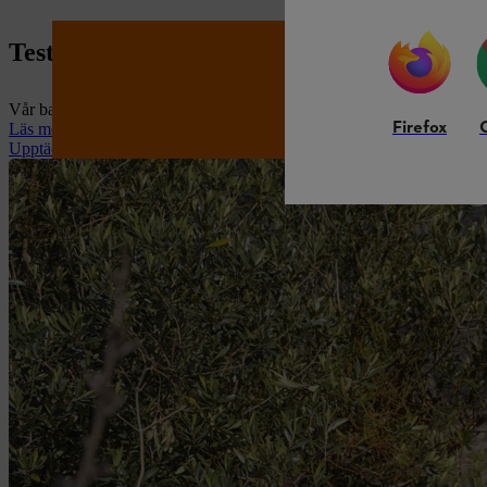
Testvinnare RMA 248 T
Vår batteridrivna gräsklippare STIHL RMA 248 T är utsedd till Testvin
Firefox
Läs mer om testvinnare RMA 248 T
Upptäck alla våra gräsklippare nu
BRANDSHOP
Upptäck STIHL Brandshop – ett 
hög kvalitet för både arbete och 
Gå till Brandshop