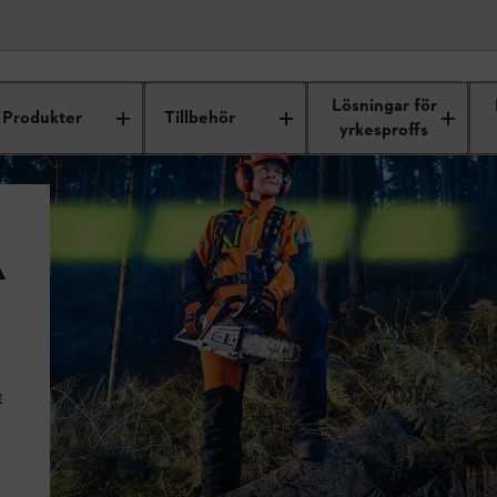
Lösningar för
Produkter
Tillbehör
yrkesproffs
Å
t