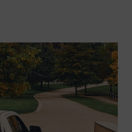
terimaskiner för dig som jobbar inom park- och naturförvaltning,