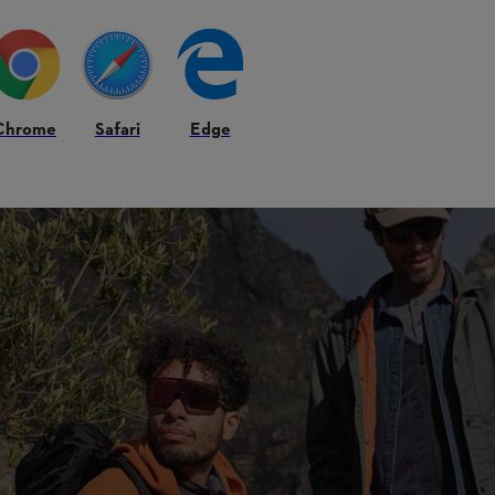
nare hos Gör Det Själv. Modellen lyfts fram för sin smarta design, höga
Chrome
Safari
Edge
brett sortiment av profilprodukter och merchandise i
fritid.