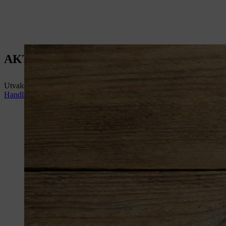
AKTUELLA ERBJUDANDEN
Utvalda erbjudanden. Samma STIHL-kvalitet – till bättre pris.
Handla nu