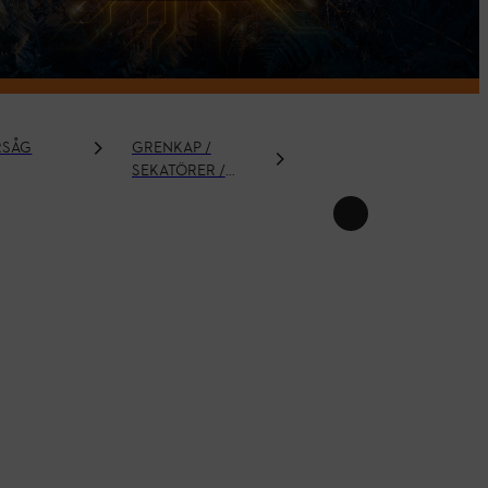
RSÅG
GRENKAP /
KOMBISYSTEM
SEKATÖRER /
OCH
GRENSAXAR /
MULTISYSTEM
GRENSÅGAR