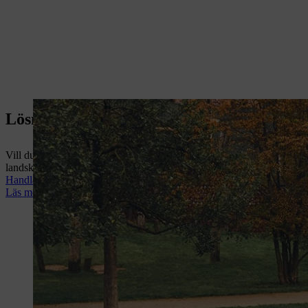
Lösningar för yrkesproffs
Vill du ha styrka utan att tumma på arbetsmiljön? Ta dig an varje pr
landskapsarkitektur och trädgårdsskötsel. En arbetsmiljö med lägre lju
Handla nu
Läs mer vad STIHL erbjuder till dig som yrkesproffs