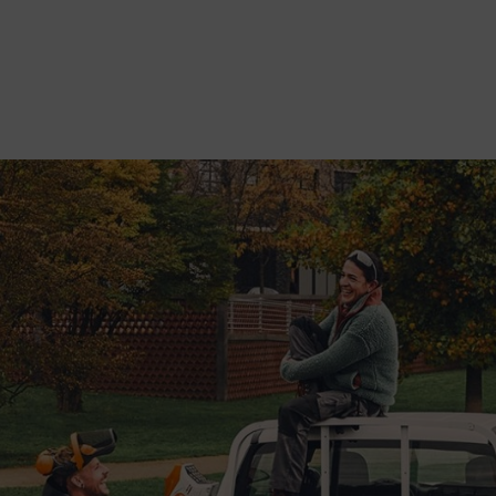
offsutmaning med AP-systemet – några av marknadens mest kraftfulla bat
dnivå – och helt utan avgaser – får du på köpet!