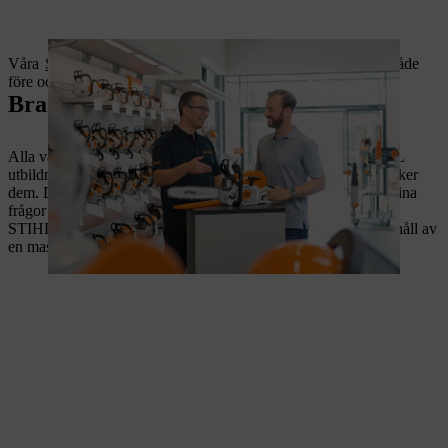
Våra
STIHL-återförsäljare
finns här för att ge dig expertråd både
före och efter köpet av en STIHL-maskin.
Bra råd
Alla våra återförsäljare genomgår regelbundet officiella STIHL
utbildningar för att du ska få bästa möjliga service när du besöker
dem. Din kvalificerade STIHL återförsäljare svarar gärna på dina
frågor – oavsett om du behöver vägledning innan du köper en
STIHL-produkt eller vill ha tips om korrekt skötsel och underhåll av
en maskin som du har köpt.