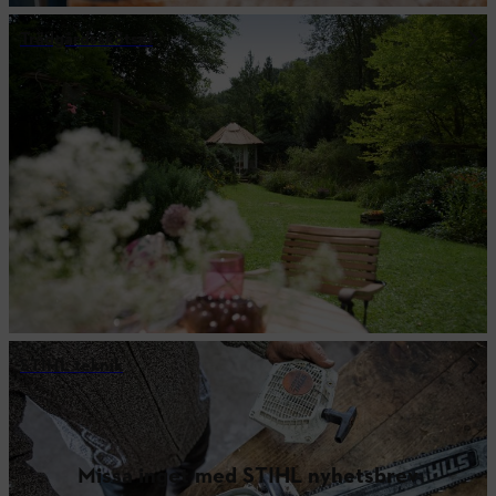
Trädgårdsskötsel
STIHL teknik
Missa inget med STIHL nyhetsbrev