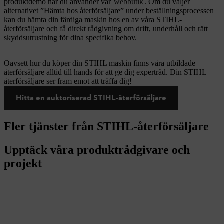
produktdemo när du använder vår
webbutik
.
Om du väljer
alternativet ”Hämta hos återförsäljare” under beställningsprocessen
kan du hämta din färdiga maskin hos en av våra STIHL-
återförsäljare och få direkt rådgivning om drift, underhåll och rätt
skyddsutrustning för dina specifika behov.
Oavsett hur du köper din STIHL maskin finns våra utbildade
återförsäljare alltid till hands för att ge dig expertråd. Din STIHL
återförsäljare ser fram emot att träffa dig!
Hitta en auktoriserad STIHL-återförsäljare
Fler tjänster från STIHL-återförsäljare
Upptäck våra produktrådgivare och
projekt