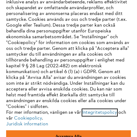
inklusive analys av användarbeteende, reklams effektivitet
Företaget
och skapandet av omfattande användarprofiler, och
personalisering av annonserna placeras endast med ditt
samtycke. Cookies används av oss och tredje parter (t.ex.
Google eller Tealium). Dessa tredje parter kan också
STIHL FAQ
behandla dina personuppgifter utanför Europeiska
ekonomiska samarbetsområdet. Se "Inställningar" och
"Cookiepolicy" för information om cookies som används av
oss och tredje parter. Genom att klicka på "Acceptera alla"
samtycker du till användningen av alla cookies och
Service
tillhörande behandling av personuppgifter i enlighet med
IHR BROWSER WIRD NICHT
kapitel 9 § 28 Lag (2022:482) om elektronisk
kommunikation) och artikel 6 (1) (a) i GDPR. Genom att
UNTERSTÜTZT
klicka på "Avvisa Alla" avisar du användningen av cookies
som inte är strikt nödvändiga. Under Inställningar kan du
acceptera eller avvisa enskilda cookies. Du kan när som
Allmänna villkor och bestämmelser
Sie nutzen einen Browser, den wir noch nicht unterstützen. Für
helst med framtida effekt återkalla ditt samtycke till
eine optimale Nutzung unserer Seite empfehlen wir Ihnen, zu
användningen av enskilda cookies eller alla cookies under
Integritetspolicy
Impressum
Cookies
"Cookies" i sidfoten.
einem der folgenden Browser zu wechseln:
För mer information, vänligen se vår
Integritetspolicy
och
Juridisk information
vår
Cookiepolicy
.
Juridisk information
Firefox
Chrome
Acceptera Alla