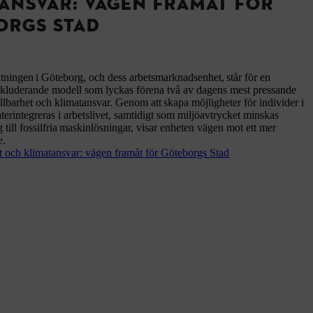
ANSVAR: VÄGEN FRAMÅT FÖR
ORGS STAD
tningen i Göteborg, och dess arbetsmarknadsenhet, står för en
nkluderande modell som lyckas förena två av dagens mest pressande
llbarhet och klimatansvar. Genom att skapa möjligheter för individer i
återintegreras i arbetslivet, samtidigt som miljöavtrycket minskas
ill fossilfria maskinlösningar, visar enheten vägen mot ett mer
e.
et och klimatansvar: vägen framåt för Göteborgs Stad