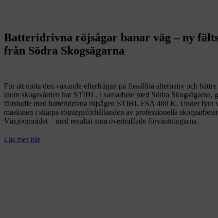
Batteridrivna röjsågar banar väg – ny fält
från Södra Skogsägarna
För att möta den växande efterfrågan på fossilfria alternativ och bättre
inom skogsvården har STIHL, i samarbete med Södra Skogsägarna, g
fältstudie med batteridrivna röjsågen STIHL FSA 400 K. Under fyra v
maskinen i skarpa röjningsförhållanden av professionella skogsarbetar
Växjöområdet – med resultat som överträffade förväntningarna.
Läs mer här