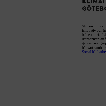
KLIMAT
GÖTEB
Stadsmiljöförval
innovativ och i
behov: social hå
utanförskap att 
genom övergång t
hållbart samhäll
Social hållbarh