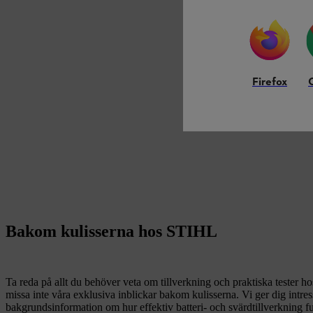
Firefox
Bakom kulisserna hos STIHL
Ta reda på allt du behöver veta om tillverkning och praktiska tester 
missa inte våra exklusiva inblickar bakom kulisserna. Vi ger dig intres
bakgrundsinformation om hur effektiv batteri- och svärdtillverkning f