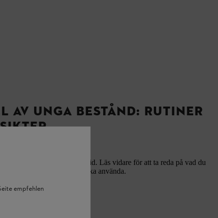
L AV UNGA BESTÅND: RUTINER
SIKTER
bestånd säkrar skogens framtid. Läs vidare för att ta reda på vad du
lka maskiner och verktyg du ska använda.
bestånd: rutiner och insikter
 Seite empfehlen