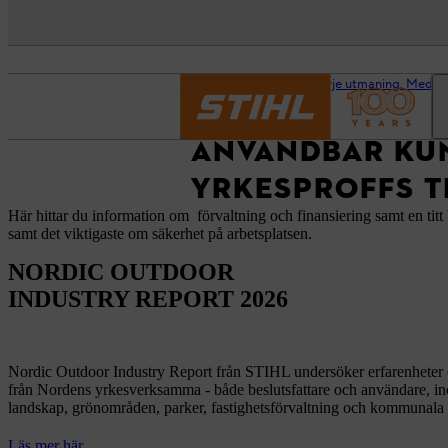
Startsida
Ta dig an varje utmaning. Med ful
ANVÄNDBAR KUN
YRKESPROFFS T
Här hittar du information om
förvaltning och finansiering samt en ti
samt det viktigaste om säkerhet på arbetsplatsen.
NORDIC OUTDOOR
INDUSTRY REPORT 2026
Nordic Outdoor Industry Report från STIHL undersöker erfarenheter 
från Nordens yrkesverksamma - både beslutsfattare och användare, i
landskap, grönområden, parker, fastighetsförvaltning och kommunala 
Läs mer här