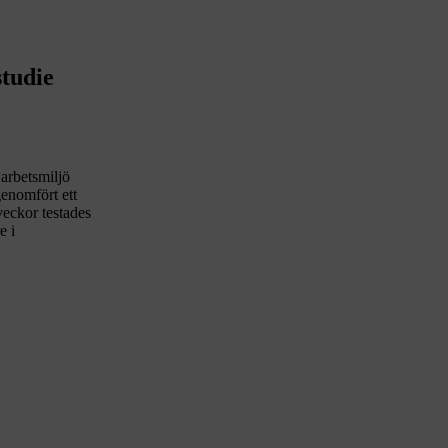
studie
 arbetsmiljö
enomfört ett
eckor testades
e i