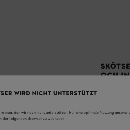
SKÖTSE
OCH IN
SER WIRD NICHT UNTERSTÜTZT
Skötsel av unga 
ska göra och vi
Skötsel av unga 
Browser, den wir noch nicht unterstützen. Für eine optimale Nutzung unserer
em der folgenden Browser zu wechseln: