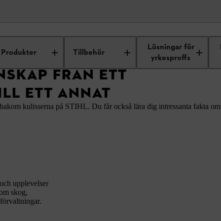
l batterikraft.
Användbar kunskap från ett yrkesproffs till ett annat
Lösningar för
Produkter
Tillbehör
yrkesproffs
SKAP FRÅN ETT
ILL ETT ANNAT
tt bakom kulisserna på STIHL. Du får också lära dig intressanta fakta o
och upplevelser
nom skog,
förvaltningar.