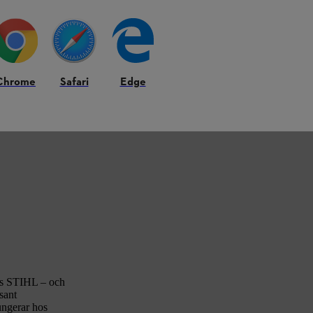
Chrome
Safari
Edge
hos STIHL – och
sant
ungerar hos