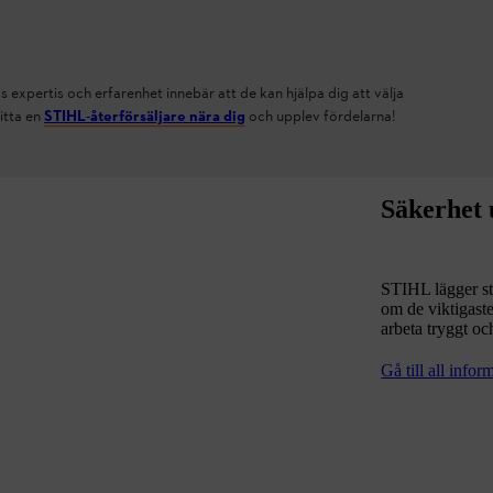
 expertis och erfarenhet innebär att de kan hjälpa dig att välja
itta en
STIHL-återförsäljare nära dig
och upplev fördelarna!
Säkerhet 
STIHL lägger sto
om de viktigast
arbeta tryggt oc
Gå till all info