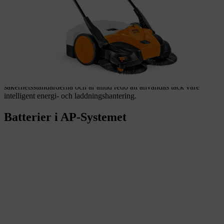
STIHL AP-system omfattar högpresterande batteridrivna maskiner i
olika kategorier som kan användas flexibelt tack vare
litiumjonbatterier och ryggburna batterier av hög kvalitet. Inom
ramen för AP-system kan alla batterier kombineras med alla
maskiner, utan att kompromissa med prestandan och den beprövade
STIHL-kvaliteten.
Dessutom uppfyller batterierna i STIHL AP-system de högsta
säkerhetsstandarderna och är alltid redo att användas tack vare
intelligent energi- och laddningshantering.
Batterier i AP-Systemet