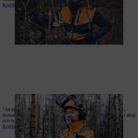
Kraftfull trädbeskärning med GTA 40 – Viktoria Carstens
Martin Nolte, skogsmästare, Landesbetrieb Wald + Holz
”
Att ta steget över från bensin- till batteridrift är inga problem –
dessutom innebär det fördelar för de som uppskattar att vistas i skog
och mark.
”
Kompromisslöst underhåll av unga trädbestånd – Martin Nolte