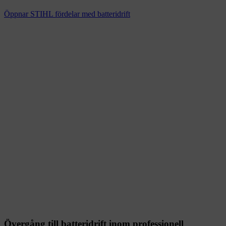
Öppnar STIHL fördelar med batteridrift
Övergång till batteridrift inom professionell