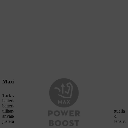
Maximal prestandaökning
Tack vare intelligent elektronik kommunicerar maskiner och
batterier i STIHL AP-system med varandra. Om enheten och
batteriet är utrustade med POWER BOOST-funktionen
tillhandahåller batteriet alltid maximalt möjliga effekt för det aktuella
användningsområdet. För att säkerställa optimal batterilivslängd
justerar maskinen tillfälligt effekten om användningen är för intensiv.