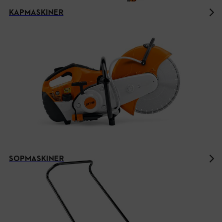
KAPMASKINER
SOPMASKINER
STIHL AP-System – redo för alla
uppgifter