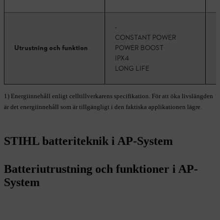
-
-
CONSTANT POWER
C
Utrustning och funktion
POWER BOOST
P
IPX4
I
LONG LIFE
L
1) Energiinnehåll enligt celltillverkarens specifikation. För att öka livslängden
är det energiinnehåll som är tillgängligt i den faktiska applikationen lägre.
STIHL batteriteknik i AP-System
Batteriutrustning och funktioner i AP-
System