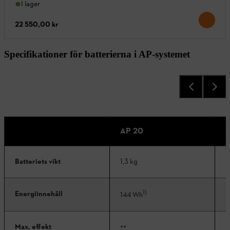
I lager
22 550,00 kr
Specifikationer för batterierna i AP-systemet
AP 20
A
Batteriets vikt
1,3 kg
1
1)
Energiinnehåll
144 Wh
2
Max. effekt
++
+