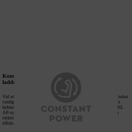
Konstant effekt, oberoende av batteriets
laddningsnivå
Vid användning av batteridrivna maskiner av andra märken minskar
vanligtvis prestandan under arbetets gång i takt med att batteriet
laddas ur. Så är inte fallet med batteridrivna maskiner från STIHL
AP-system, där effekten är konstant. Tack vare den intelligenta
elektroniken arbetar din maskin från STIHL med konstant hög
effekt.