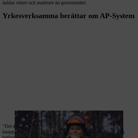
laddas oftare och snabbare än genomsnittet.
Yrkesverksamma berättar om AP-System
Viktoria Carstens, arborist
”Det är fantastiskt att ha batterikraft tillgängligt med en
knapptryckning och att jag slipper dra i något startsnöre när jag
befinner mig uppe i ett träd.”