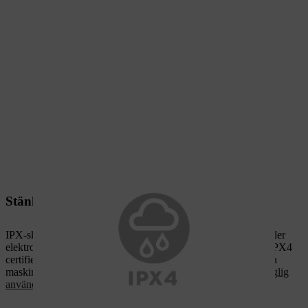
Stänkvattenskyddad.
IPX-skyddsklasser definierar fuktskyddsnivån för elektriska eller
elektroniska enheter. Fuktskyddstestet definieras i olika steg. IPX4
certifierar skyddet mot stänkvatten från alla sidor. Batteridrivna
maskiner med denna certifiering är därför konstruerade för
daglig
användning, även i regniga förhållanden
.