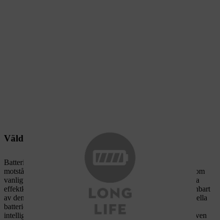
Väldigt lång livslängd på batterierna
Batterierna i STIHL AP-system är extremt hållbara och
motståndskraftiga. De är konstruerade för särskilt höga krav, som
vanligtvis uppstår vid mycket intensiva tillämpningar med höga
effektkrav i den professionella sektorn. Detta säkerställs inte enbart
av den extremt robusta konstruktionen, utan även av den speciella
battericellstekniken med extra lång livslängd. Tack vare den
intelligenta elektroniken kan STIHL-batterierna i AP-system även