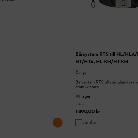
Bärsystem RTS till HL/HLA
HT/HTA, HL-KM/HT-KM
Övrigt
Bärsystem RTS till stånghäcksax 
stamkvistare
I lager
Från
1 890,00 kr
Jämför