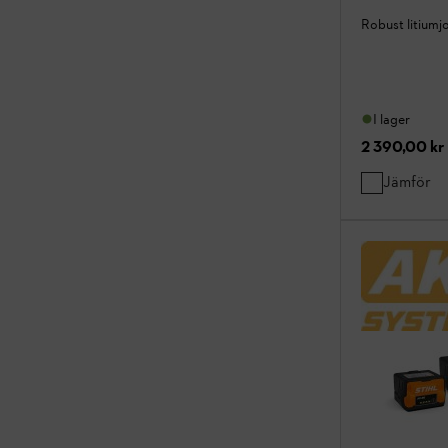
Robust litiumj
I lager
2 390,00 kr
Jämför