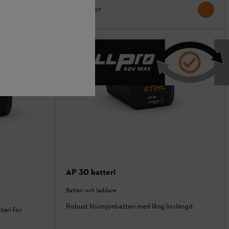
Jämför
AP 30 batteri
Batteri och laddare
Robust litiumjonbatteri med lång livslängd
teri för