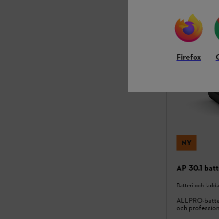
Jämför
Firefox
NY
AP 30.1 batt
Batteri och ladd
ALLPRO-batter
och profession