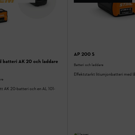
AP 200 S
d batteri AK 20 och laddare
Batteri och laddare
Effektstarkt litiumjonbatteri med l
are
tt AK 20-batteri och en AL 101-
I lager