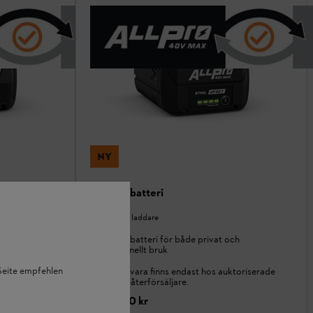
NY
AP 20.1 batteri
Batteri och laddare
batteri för
ALLPRO-batteri för både privat och
professionellt bruk
 Seite empfehlen
ktoriserade
Denna vara finns endast hos auktoriserade
STIHL-återförsäljare.
2 290,00 kr