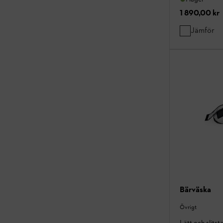
1 890,00 kr
Jämför
Bärväska
Övrigt
Lätt och slitst