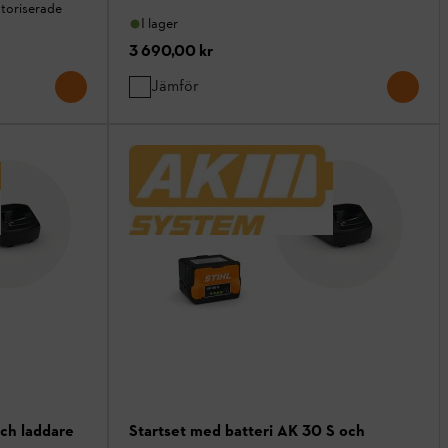
ktoriserade
I lager
3 690,00 kr
Jämför
och laddare
Startset med batteri AK 30 S och