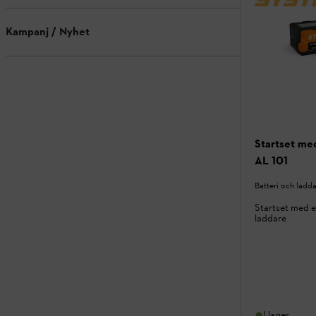
Kampanj / Nyhet
Startset me
AL 101
Batteri och ladd
Startset med e
laddare
I lager