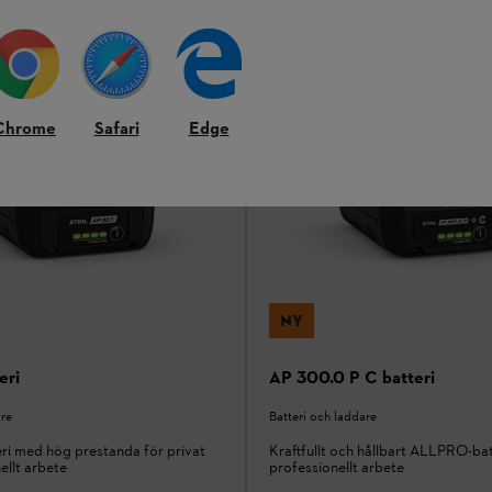
Jämför
Chrome
Safari
Edge
NY
eri
AP 300.0 P C batteri
are
Batteri och laddare
i med hög prestanda för privat
Kraftfullt och hållbart ALLPRO-bat
ellt arbete
professionellt arbete