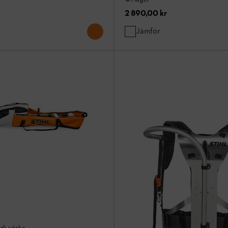
2 890,00 kr
Jämför
ark väska