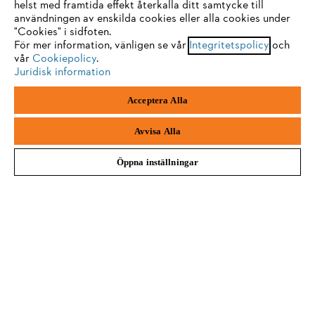
Sie nutzen einen Browser, den wir noch nicht unterstützen. Für
helst med framtida effekt återkalla ditt samtycke till
2 - 3 DAGARS LEVERANSTID
eine optimale Nutzung unserer Seite empfehlen wir Ihnen, zu
användningen av enskilda cookies eller alla cookies under
"Cookies" i sidfoten.
einem der folgenden Browser zu wechseln:
För mer information, vänligen se vår
Integritetspolicy
och
vår
Cookiepolicy
.
Juridisk information
Firefox
Chrome
30 DAGARS FRI RETURRÄTT
Acceptera Alla
Safari
Edge
Avvisa Alla
Betalningsalternativ
Öppna inställningar
Företaget
STIHL FAQ