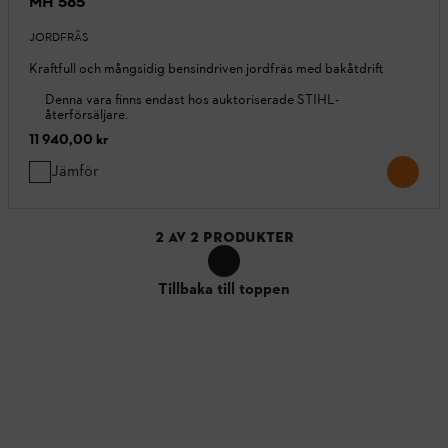
MH 585
JORDFRÄS
Kraftfull och mångsidig bensindriven jordfräs med bakåtdrift
Denna vara finns endast hos auktoriserade STIHL-
återförsäljare.
11 940,00 kr
Jämför
2
AV
2
PRODUKTER
Tillbaka till toppen