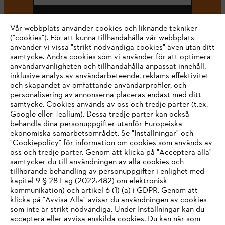
Registrera dig nu och få 10% rabatt
Vår webbplats använder cookies och liknande tekniker
("cookies"). För att kunna tillhandahålla vår webbplats
använder vi vissa "strikt nödvändiga cookies" även utan ditt
samtycke. Andra cookies som vi använder för att optimera
#STIHL
användarvänligheten och tillhandahålla anpassat innehåll,
inklusive analys av användarbeteende, reklams effektivitet
och skapandet av omfattande användarprofiler, och
personalisering av annonserna placeras endast med ditt
samtycke. Cookies används av oss och tredje parter (t.ex.
Google eller Tealium). Dessa tredje parter kan också
behandla dina personuppgifter utanför Europeiska
ekonomiska samarbetsområdet. Se "Inställningar" och
"Cookiepolicy" för information om cookies som används av
oss och tredje parter. Genom att klicka på "Acceptera alla"
samtycker du till användningen av alla cookies och
LEVERANS HEM TILL DIG
tillhörande behandling av personuppgifter i enlighet med
IHR BROWSER WIRD NICHT
kapitel 9 § 28 Lag (2022:482) om elektronisk
kommunikation) och artikel 6 (1) (a) i GDPR. Genom att
UNTERSTÜTZT
klicka på "Avvisa Alla" avisar du användningen av cookies
som inte är strikt nödvändiga. Under Inställningar kan du
acceptera eller avvisa enskilda cookies. Du kan när som