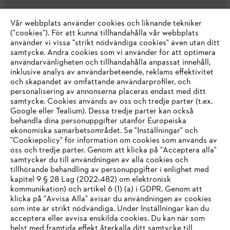
Vår webbplats använder cookies och liknande tekniker
("cookies"). För att kunna tillhandahålla vår webbplats
använder vi vissa "strikt nödvändiga cookies" även utan ditt
samtycke. Andra cookies som vi använder för att optimera
användarvänligheten och tillhandahålla anpassat innehåll,
inklusive analys av användarbeteende, reklams effektivitet
Företaget
och skapandet av omfattande användarprofiler, och
personalisering av annonserna placeras endast med ditt
samtycke. Cookies används av oss och tredje parter (t.ex.
Google eller Tealium). Dessa tredje parter kan också
STIHL FAQ
behandla dina personuppgifter utanför Europeiska
ekonomiska samarbetsområdet. Se "Inställningar" och
"Cookiepolicy" för information om cookies som används av
oss och tredje parter. Genom att klicka på "Acceptera alla"
samtycker du till användningen av alla cookies och
Service
tillhörande behandling av personuppgifter i enlighet med
IHR BROWSER WIRD NICHT
kapitel 9 § 28 Lag (2022:482) om elektronisk
kommunikation) och artikel 6 (1) (a) i GDPR. Genom att
UNTERSTÜTZT
klicka på "Avvisa Alla" avisar du användningen av cookies
som inte är strikt nödvändiga. Under Inställningar kan du
acceptera eller avvisa enskilda cookies. Du kan när som
Allmänna villkor och bestämmelser
Sie nutzen einen Browser, den wir noch nicht unterstützen. Für
helst med framtida effekt återkalla ditt samtycke till