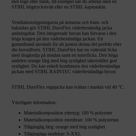
mot regn eller stänk, till exempel när du arbetar med en
STIHL högtryckstvätt eller en STIHL kapmaskin.
Ventilationsöppningarna på ärmarna och fram- och
baksidan gör STIHL DuroFlex väderbeständig jacka
andningsbar. Den integrerade huvan kan förvaras i den
höga kragen på den väderbeständiga jackan. Ett
gummiband används för att justera denna del perfekt efter
din huvudform. STIHL DuroFlex har en vattentät ficka
med dragkedja på utsidan samt en innerficka. Den höga
andelen orange färg med hög synlighet säkerställer god
synlighet. Du kan enkelt kombinera den väderbeständiga
jackan med STIHL RAINTEC väderbeständiga byxor.
STIHL DuroFlex regnjacka kan tvättas i maskin vid 40 °C.
Ytterligare information:
Materialkomposition yttertyg: 100 % polyester
Materialkomposition membran: 100 % polyuretan
Tillgänglig färg: orange med hög synlighet
Tillgängliga storlekar: S-XXL