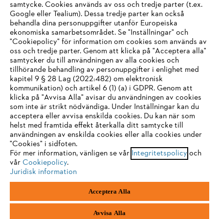
samtycke. Cookies används av oss och tredje parter (t.ex.
Google eller Tealium). Dessa tredje parter kan också
STIHL FAQ
behandla dina personuppgifter utanför Europeiska
ekonomiska samarbetsområdet. Se "Inställningar" och
"Cookiepolicy" för information om cookies som används av
oss och tredje parter. Genom att klicka på "Acceptera alla"
samtycker du till användningen av alla cookies och
Service
tillhörande behandling av personuppgifter i enlighet med
IHR BROWSER WIRD NICHT
kapitel 9 § 28 Lag (2022:482) om elektronisk
kommunikation) och artikel 6 (1) (a) i GDPR. Genom att
UNTERSTÜTZT
klicka på "Avvisa Alla" avisar du användningen av cookies
som inte är strikt nödvändiga. Under Inställningar kan du
acceptera eller avvisa enskilda cookies. Du kan när som
Allmänna villkor och bestämmelser
Sie nutzen einen Browser, den wir noch nicht unterstützen. Für
helst med framtida effekt återkalla ditt samtycke till
eine optimale Nutzung unserer Seite empfehlen wir Ihnen, zu
användningen av enskilda cookies eller alla cookies under
Integritetspolicy
Impressum
Cookies
"Cookies" i sidfoten.
einem der folgenden Browser zu wechseln:
För mer information, vänligen se vår
Integritetspolicy
och
vår
Cookiepolicy
.
Juridisk information
Juridisk information
Firefox
Chrome
Acceptera Alla
Andreas Stihl Norden AB
Box 3062
Safari
Edge
443 03 Stenkullen
Avvisa Alla