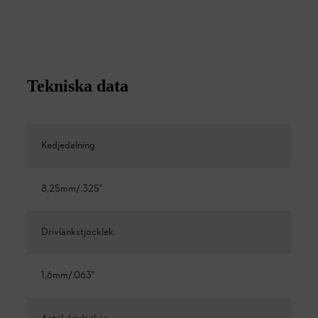
Tekniska data
Kedjedelning
8,25mm/.325"
Drivlänkstjocklek
1,6mm/.063"