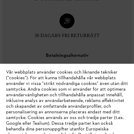
30 DAGARS FRI RETURRÄTT
Betalningsalternativ
Vår webbplats använder cookies och liknande tekniker
("cookies"). För att kunna tillhandahålla vår webbplats
använder vi vissa "strikt nödvändiga cookies" även utan ditt
samtycke. Andra cookies som vi använder för att optimera
användarvänligheten och tillhandahålla anpassat innehåll,
inklusive analys av användarbeteende, reklams effektivitet
Företaget
och skapandet av omfattande användarprofiler, och
personalisering av annonserna placeras endast med ditt
samtycke. Cookies används av oss och tredje parter (t.ex.
Google eller Tealium). Dessa tredje parter kan också
STIHL FAQ
behandla dina personuppgifter utanför Europeiska