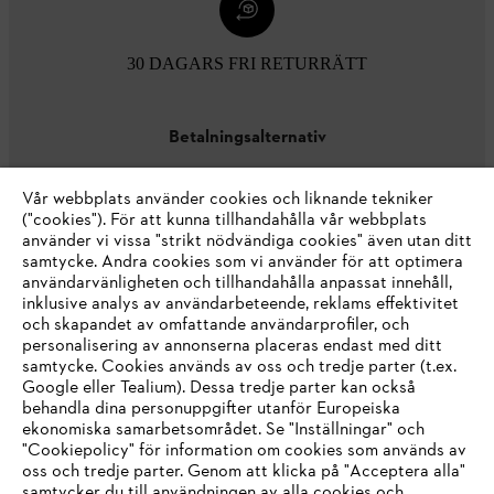
30 DAGARS FRI RETURRÄTT
Betalningsalternativ
Vår webbplats använder cookies och liknande tekniker
("cookies"). För att kunna tillhandahålla vår webbplats
använder vi vissa "strikt nödvändiga cookies" även utan ditt
samtycke. Andra cookies som vi använder för att optimera
användarvänligheten och tillhandahålla anpassat innehåll,
inklusive analys av användarbeteende, reklams effektivitet
Företaget
och skapandet av omfattande användarprofiler, och
personalisering av annonserna placeras endast med ditt
samtycke. Cookies används av oss och tredje parter (t.ex.
Google eller Tealium). Dessa tredje parter kan också
STIHL FAQ
behandla dina personuppgifter utanför Europeiska
ekonomiska samarbetsområdet. Se "Inställningar" och
"Cookiepolicy" för information om cookies som används av
oss och tredje parter. Genom att klicka på "Acceptera alla"
samtycker du till användningen av alla cookies och
Service