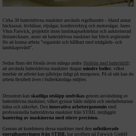
trädgårds- och landskapsvård.
Cirka 30 batteridrivna maskiner används regelbundet – bland annat
häcksaxar, lövblåsar, röjsågar, kombiverktyg och motorsågar. Janes
Vitus Farwick, projektör inom landskapsarkitektur och auktoriserad
firmatecknare, anser att batteridrivna maskiner har blivit avgörande
för att kunna arbeta ”organiskt och hållbart med trädgårds- och
landskapsvård”.
Sedan finns det förstås även många andra
fördelar med batteridrift
:
att använda batteridrivna maskiner skapar
mindre buller
, vilket
innebär att arbetet kan påbörjas tidigt på morgonen. På så sätt kan du
arbeta flexibelt även i bullerkänsliga miljöer.
Dessutom kan
skadliga utsläpp undvikas
genom användning av
batteridrivna maskiner, vilket gynnar både miljön och medarbetarnas
hälsa och säkerhet. Den
innovativa arbetsergonomin
med
professionella batteridrivna maskiner från STIHL möjliggör
hantering av maskinerna med större precision.
Genom att kombinera dessa maskiner med den
sofistikerade
energihanteringen från STIHL
har proffsen på Farwick GmbH