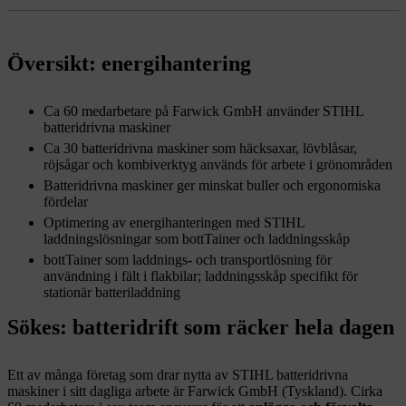
Översikt: energihantering
Ca 60 medarbetare på Farwick GmbH använder STIHL
batteridrivna maskiner
Ca 30 batteridrivna maskiner som häcksaxar, lövblåsar,
röjsågar och kombiverktyg används för arbete i grönområden
Batteridrivna maskiner ger minskat buller och ergonomiska
fördelar
Optimering av energihanteringen med STIHL
laddningslösningar som bottTainer och laddningsskåp
bottTainer som laddnings- och transportlösning för
användning i fält i flakbilar; laddningsskåp specifikt för
stationär batteriladdning
Sökes: batteridrift som räcker hela dagen
Ett av många företag som drar nytta av STIHL batteridrivna
maskiner i sitt dagliga arbete är Farwick GmbH (Tyskland). Cirka