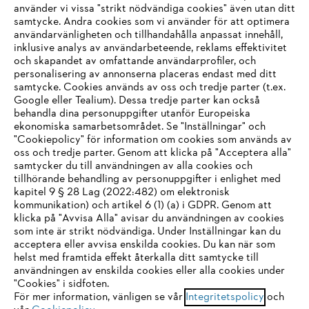
använder vi vissa "strikt nödvändiga cookies" även utan ditt
samtycke. Andra cookies som vi använder för att optimera
användarvänligheten och tillhandahålla anpassat innehåll,
inklusive analys av användarbeteende, reklams effektivitet
och skapandet av omfattande användarprofiler, och
personalisering av annonserna placeras endast med ditt
samtycke. Cookies används av oss och tredje parter (t.ex.
Google eller Tealium). Dessa tredje parter kan också
behandla dina personuppgifter utanför Europeiska
ekonomiska samarbetsområdet. Se "Inställningar" och
"Cookiepolicy" för information om cookies som används av
oss och tredje parter. Genom att klicka på "Acceptera alla"
samtycker du till användningen av alla cookies och
tillhörande behandling av personuppgifter i enlighet med
IHR BROWSER WIRD NICHT
kapitel 9 § 28 Lag (2022:482) om elektronisk
kommunikation) och artikel 6 (1) (a) i GDPR. Genom att
UNTERSTÜTZT
klicka på "Avvisa Alla" avisar du användningen av cookies
som inte är strikt nödvändiga. Under Inställningar kan du
acceptera eller avvisa enskilda cookies. Du kan när som
Sie nutzen einen Browser, den wir noch nicht unterstützen. Für
helst med framtida effekt återkalla ditt samtycke till
eine optimale Nutzung unserer Seite empfehlen wir Ihnen, zu
användningen av enskilda cookies eller alla cookies under
"Cookies" i sidfoten.
einem der folgenden Browser zu wechseln:
För mer information, vänligen se vår
Integritetspolicy
och