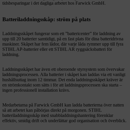
tidsbesparingar i det dagliga arbetet hos Farwick GmbH.
Batteriladdningsskåp: ström på plats
Laddningsskåpet fungerar som ett ”battericenter” för laddning av
upp till 20 batterier samtidigt, på en fast plats för dina batteridrivna
maskiner. Skåpet har fem lådor, där varje låda rymmer upp till fyra
STIHL AP-batterier eller ett STIHL AR ryggsäcksbatteri för
laddning.
Laddningsskåpet har även ett oberoende styrsystem som övervakar
laddningsprocessen. Alla batterier i skåpet kan laddas via ett vanligt
hushållsuttag inom 12 timmar. Det enda laddningsskåpet kräver är
en strömkontakt som sätts i för att laddningsprocessen ska starta –
ingen professionell installation krävs.
Medarbetarna på Farwick GmbH kan ladda batterierna över natten
så att arbetet kan påbörjas direkt på morgonen. STIHL
batteriladdningsskåp med snabbladdningshantering förenklar
effektiv, smidig drift och underlättar god organisation och överblick.