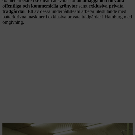
60 medarbetare i sex team ansvarar för att
anlägga och förvalta
offentliga och kommersiella grönytor
samt
exklusiva privata
trädgårdar
. Ett av dessa underhållsteam arbetar uteslutande med
batteridrivna maskiner i exklusiva privata trädgårdar i Hamburg med
omgivning.
STIHL batteridrivna maskiner har länge varit en viktig del inom