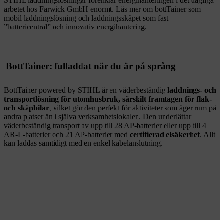
STIHL laddningslösningar förenklar energihanteringen i det dagliga
arbetet hos Farwick GmbH enormt. Läs mer om bottTainer som
mobil laddningslösning och laddningsskåpet som fast
”battericentral” och innovativ energihantering.
BottTainer: fulladdat när du är på språng
BottTainer powered by STIHL är en väderbeständig
laddnings- och
transportlösning för utomhusbruk, särskilt framtagen för flak-
och skåpbilar
, vilket gör den perfekt för aktiviteter som äger rum på
andra platser än i själva verksamhetslokalen. Den underlättar
väderbeständig transport av upp till 28 AP-batterier eller upp till 4
AR-L-batterier och 21 AP-batterier med
certifierad elsäkerhet
. Allt
kan laddas samtidigt med en enkel kabelanslutning.