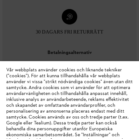
30 DAGARS FRI RETURRÄTT
Betalningsalternativ
Vår webbplats använder cookies och liknande tekniker
("cookies"). För att kunna tillhandahålla vår webbplats
använder vi vissa "strikt nödvändiga cookies" även utan ditt
samtycke. Andra cookies som vi använder för att optimera
användarvänligheten och tillhandahålla anpassat innehåll,
inklusive analys av användarbeteende, reklams effektivitet
Företaget
och skapandet av omfattande användarprofiler, och
personalisering av annonserna placeras endast med ditt
samtycke. Cookies används av oss och tredje parter (t.ex.
Google eller Tealium). Dessa tredje parter kan också
STIHL FAQ
behandla dina personuppgifter utanför Europeiska
ekonomiska samarbetsområdet. Se "Inställningar" och