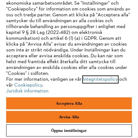
ekonomiska samarbetsområdet. Se "Inställningar" och
"Cookiepolicy" för information om cookies som används av
oss och tredje parter. Genom att klicka på "Acceptera alla"
samtycker du till användningen av alla cookies och
tillhörande behandling av personuppgifter i enlighet med
IHR BROWSER WIRD NICHT
kapitel 9 § 28 Lag (2022:482) om elektronisk
kommunikation) och artikel 6 (1) (a) i GDPR. Genom att
UNTERSTÜTZT
klicka på "Avvisa Alla" avisar du användningen av cookies
som inte är strikt nödvändiga. Under Inställningar kan du
LEVERANS HEM TILL DIG
acceptera eller avvisa enskilda cookies. Du kan när som
Sie nutzen einen Browser, den wir noch nicht unterstützen. Für
helst med framtida effekt återkalla ditt samtycke till
eine optimale Nutzung unserer Seite empfehlen wir Ihnen, zu
användningen av enskilda cookies eller alla cookies under
"Cookies" i sidfoten.
einem der folgenden Browser zu wechseln:
För mer information, vänligen se vår
Integritetspolicy
och
vår
Cookiepolicy
.
Juridisk information
2 - 3 DAGARS LEVERANSTID
Firefox
Chrome
Acceptera Alla
Safari
Edge
Avvisa Alla
30 DAGARS FRI RETURRÄTT
Öppna inställningar