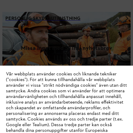
PERSONLIG SKYDDSUTRUSTNING
Missa inget med STIHL nyhetsbrev
E-POSTADRESS
Vår webbplats använder cookies och liknande tekniker
("cookies"). För att kunna tillhandahålla vår webbplats
använder vi vissa "strikt nödvändiga cookies" även utan ditt
samtycke. Andra cookies som vi använder för att optimera
Registrera dig nu och få 10% rabatt
användarvänligheten och tillhandahålla anpassat innehåll,
inklusive analys av användarbeteende, reklams effektivitet
och skapandet av omfattande användarprofiler, och
personalisering av annonserna placeras endast med ditt
samtycke. Cookies används av oss och tredje parter (t.ex.
#STIHL
Google eller Tealium). Dessa tredje parter kan också
behandla dina personuppgifter utanför Europeiska