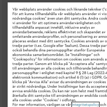
Vår webbplats använder cookies och liknande tekniker ("c
Om oss
För att kunna tillhandahålla vår webbplats använder vi viss
STIHL Integrity Line
nödvändiga cookies" även utan ditt samtycke. Andra coo
vi använder för att optimera användarvänligheten och
STIHL varumärkesbutik
tillhandahålla anpassat innehåll, inklusive analys av
användarbeteende, reklams effektivitet och skapandet av
Tillgänglighetsredogörelse
omfattande användarprofiler, och personalisering av anno
placeras endast med ditt samtycke. Cookies används av o
tredje parter (t.ex. Google eller Tealium). Dessa tredje par
också behandla dina personuppgifter utanför Europeiska
ekonomiska samarbetsområdet. Se "Inställningar" och
"Cookiepolicy" för information om cookies som används a
tredje parter. Genom att klicka på "Acceptera alla" samty
till användningen av alla cookies och tillhörande behandli
personuppgifter i enlighet med kapitel 9 § 28 Lag (2022
elektronisk kommunikation) och artikel 6 (1) (a) i GDPR. 
klicka på "Avvisa Alla" avisar du användningen av cookies
är strikt nödvändiga. Under Inställningar kan du acceptera
avvisa enskilda cookies. Du kan när som helst med framtid
återkalla ditt samtycke till användningen av enskilda cooki
Allmänna villkor och bestämmelser
Int
alla cookies under "Cookies" i sidfoten.
För mer information, vänligen se vår
Integritetspolicy
och 