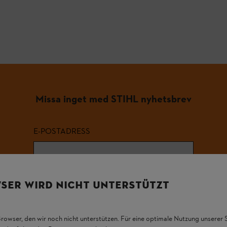
Missa inget med STIHL nyhetsbrev
E-POSTADRESS
Registrera dig nu och få 10% rabatt
SER WIRD NICHT UNTERSTÜTZT
Browser, den wir noch nicht unterstützen. Für eine optimale Nutzung unserer
#STIHL