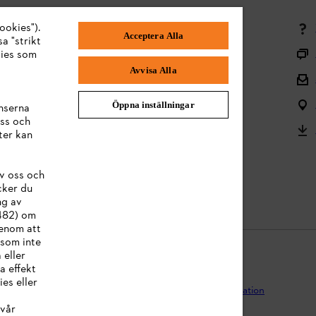
ookies").
Betalningsmetoder
Acceptera Alla
a "strikt
Frakt och leverans
kies som
Avvisa Alla
Tillbaka till mitten
Reklamationer och garanti
Öppna inställningar
nserna
ss och
Frågor om sortimentet
ter kan
Användarmanualer
v oss och
Batterier och elektrisk utrustning
cker du
ng av
:482) om
Genom att
 som inte
 eller
a effekt
es eller
egritetspolicy
Impressum
Cookies
Juridisk information
vår