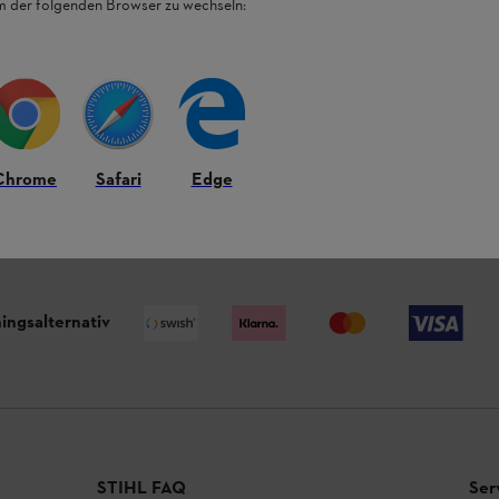
em der folgenden Browser zu wechseln:
Chrome
Safari
Edge
2 - 3 DAGARS LEVERANSTID
ingsalternativ
STIHL FAQ
Ser