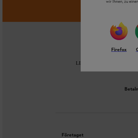
wir Ihnen, zu ein
Firefox
LEVERANS HEM TILL DIG
Betaln
Företaget