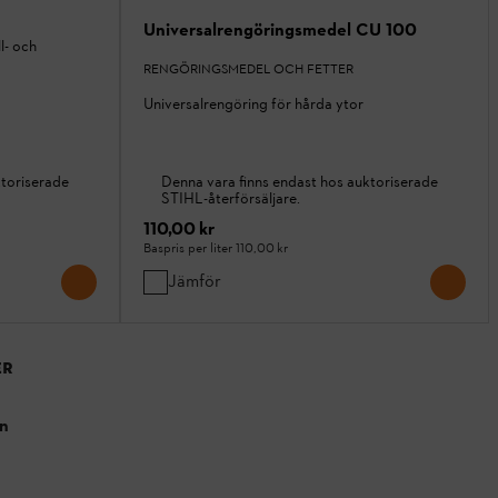
Universalrengöringsmedel CU 100
l- och
RENGÖRINGSMEDEL OCH FETTER
Universalrengöring för hårda ytor
ktoriserade
Denna vara finns endast hos auktoriserade
STIHL-återförsäljare.
110,00 kr
Baspris per liter
110,00 kr
Jämför
ER
en