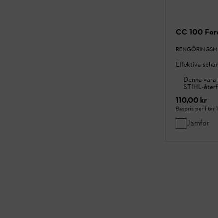
CC 100 For
RENGÖRINGSM
Effektiva scha
Denna vara 
STIHL-återf
110,00 kr
Baspris per liter
Jämför