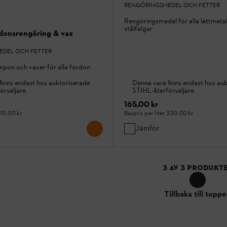
RENGÖRINGSMEDEL OCH FETTER
Rengöringsmedel för alla lättmetal
stålfälgar
donsrengöring & vax
EDEL OCH FETTER
mpon och vaxer för alla fordon
finns endast hos auktoriserade
Denna vara finns endast hos au
örsäljare.
STIHL-återförsäljare.
165,00 kr
110,00 kr
Baspris per liter
330,00 kr
Jämför
3
AV
3
PRODUKT
Tillbaka till topp