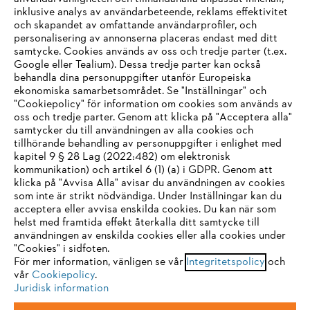
inklusive analys av användarbeteende, reklams effektivitet
Företaget
och skapandet av omfattande användarprofiler, och
personalisering av annonserna placeras endast med ditt
samtycke. Cookies används av oss och tredje parter (t.ex.
Google eller Tealium). Dessa tredje parter kan också
STIHL FAQ
behandla dina personuppgifter utanför Europeiska
ekonomiska samarbetsområdet. Se "Inställningar" och
"Cookiepolicy" för information om cookies som används av
oss och tredje parter. Genom att klicka på "Acceptera alla"
samtycker du till användningen av alla cookies och
Service
tillhörande behandling av personuppgifter i enlighet med
IHR BROWSER WIRD NICHT
kapitel 9 § 28 Lag (2022:482) om elektronisk
kommunikation) och artikel 6 (1) (a) i GDPR. Genom att
UNTERSTÜTZT
klicka på "Avvisa Alla" avisar du användningen av cookies
som inte är strikt nödvändiga. Under Inställningar kan du
acceptera eller avvisa enskilda cookies. Du kan när som
Allmänna villkor och bestämmelser
Sie nutzen einen Browser, den wir noch nicht unterstützen. Für
helst med framtida effekt återkalla ditt samtycke till
eine optimale Nutzung unserer Seite empfehlen wir Ihnen, zu
användningen av enskilda cookies eller alla cookies under
Integritetspolicy
Impressum
Cookies
"Cookies" i sidfoten.
einem der folgenden Browser zu wechseln:
För mer information, vänligen se vår
Integritetspolicy
och
Juridisk information
vår
Cookiepolicy
.
Juridisk information
Firefox
Chrome