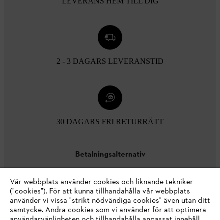
LEVERANS HEM TILL DIG
2 - 3 DAGARS LEVERANSTID
30 DAGARS FRI RETURRÄTT
Betalningsalternativ
Vår webbplats använder cookies och liknande tekniker
("cookies"). För att kunna tillhandahålla vår webbplats
använder vi vissa "strikt nödvändiga cookies" även utan ditt
samtycke. Andra cookies som vi använder för att optimera
användarvänligheten och tillhandahålla anpassat innehåll,