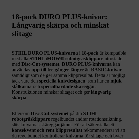
18-pack DURO PLUS-knivar:
Långvarig skärpa och minskat
slitage
STIHL DURO PLUS-knivarna
i
18-pack
är kompatibla
med alla
STIHL iMOW® robotgräsklippare
utrustade
med
Disc-Cut-systemet
.
DURO PLUS-knivarna
kan
användas
upp till tre gånger längre
än
BASIC-knivar
samtidigt som de ger samma klippresultat. Detta är möjligt
tack vare den
speciella knivdesignen
, som har en
mjuk
stålkärna
och
specialhärdade skäreggar
.
Konstruktionen minskar slitaget och ger
långvarig
skärpa
.
Eftersom
Disc-Cut-systemet
på din
STIHL
robotgräsklippare
regelbundet ändrar rotationsriktning,
slits knivarnas skäreggar jämnt. För att säkerställa ett
konsekvent och rent klippresultat
rekommenderar vi att
du regelbundet kontrollerar knivarna för slitage och byter