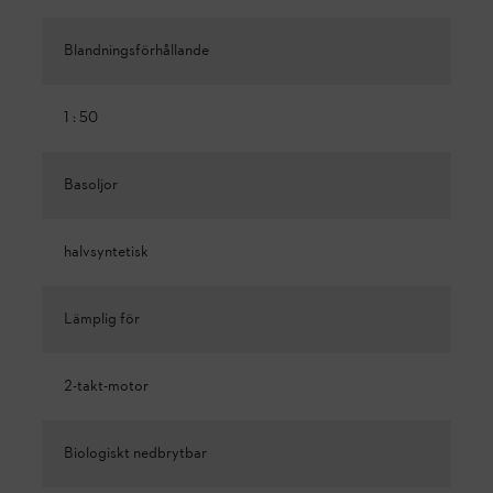
Blandningsförhållande
1 : 50
Basoljor
halvsyntetisk
Lämplig för
2-takt-motor
Biologiskt nedbrytbar