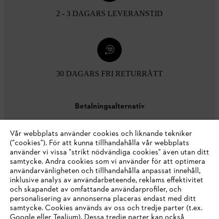
2 - 3 DAGARS LEVERANSTID
30 DAGARS FRI RETURRÄTT
Betalningsalternativ
Vår webbplats använder cookies och liknande tekniker
("cookies"). För att kunna tillhandahålla vår webbplats
använder vi vissa "strikt nödvändiga cookies" även utan ditt
samtycke. Andra cookies som vi använder för att optimera
användarvänligheten och tillhandahålla anpassat innehåll,
inklusive analys av användarbeteende, reklams effektivitet
Företaget
och skapandet av omfattande användarprofiler, och
personalisering av annonserna placeras endast med ditt
samtycke. Cookies används av oss och tredje parter (t.ex.
Google eller Tealium). Dessa tredje parter kan också