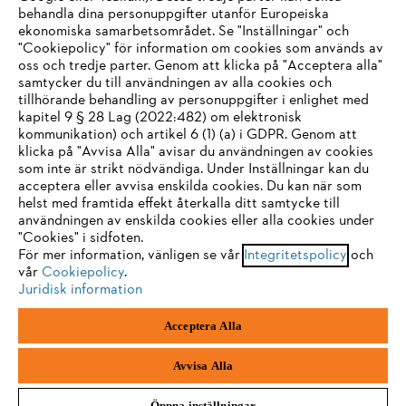
STIHL FAQ
behandla dina personuppgifter utanför Europeiska
ekonomiska samarbetsområdet. Se "Inställningar" och
"Cookiepolicy" för information om cookies som används av
oss och tredje parter. Genom att klicka på "Acceptera alla"
samtycker du till användningen av alla cookies och
Service
tillhörande behandling av personuppgifter i enlighet med
IHR BROWSER WIRD NICHT
kapitel 9 § 28 Lag (2022:482) om elektronisk
kommunikation) och artikel 6 (1) (a) i GDPR. Genom att
UNTERSTÜTZT
klicka på "Avvisa Alla" avisar du användningen av cookies
som inte är strikt nödvändiga. Under Inställningar kan du
acceptera eller avvisa enskilda cookies. Du kan när som
Allmänna villkor och bestämmelser
Sie nutzen einen Browser, den wir noch nicht unterstützen. Für
helst med framtida effekt återkalla ditt samtycke till
eine optimale Nutzung unserer Seite empfehlen wir Ihnen, zu
användningen av enskilda cookies eller alla cookies under
Integritetspolicy
Impressum
Cookies
"Cookies" i sidfoten.
einem der folgenden Browser zu wechseln:
För mer information, vänligen se vår
Integritetspolicy
och
Juridisk information
vår
Cookiepolicy
.
Juridisk information
Firefox
Chrome
Acceptera Alla
Andreas Stihl Norden AB
Box 3062
Safari
Edge
443 03 Stenkullen
Avvisa Alla
Öppna inställningar