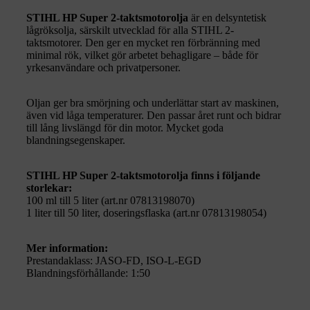
STIHL HP Super 2-taktsmotorolja
är en delsyntetisk
låg­röksolja, särskilt utvecklad för alla STIHL 2-
taktsmotorer. Den ger en mycket ren förbränning med
minimal rök, vilket gör arbetet behagligare – både för
yrkesanvändare och privatpersoner.
Oljan ger bra smörjning och underlättar start av maskinen,
även vid låga temperaturer. Den passar året runt och bidrar
till lång livslängd för din motor. Mycket goda
blandningsegenskaper.
STIHL HP Super 2-taktsmotorolja finns i följande
storlekar:
100 ml till 5 liter (art.nr 07813198070)
1 liter till 50 liter, doseringsflaska (art.nr 07813198054)
Mer information:
Prestandaklass: JASO-FD, ISO-L-EGD
Blandningsförhållande: 1:50