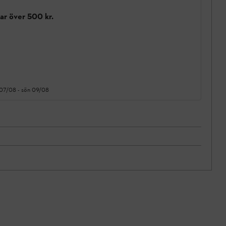
gar över 500 kr.
 07/08
-
sön 09/08