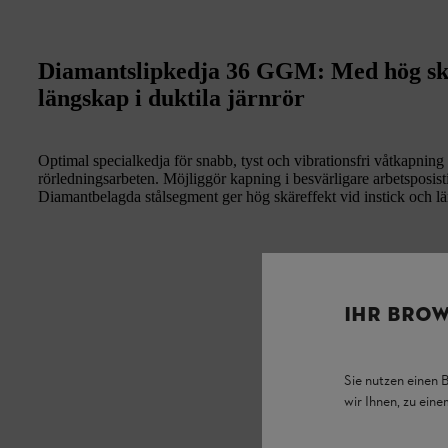
Diamantslipkedja 36 GGM: Med hög skär
längskap i duktila järnrör
Optimal specialkedja för snabb, tyst och vibrationsfri våtkapning 
rörledningsarbeten. Möjliggör kapning i besvärligare arbetsposist
Diamantbelagda stålsegment ger hög skäreffekt vid instick och l
IHR BROW
Sie nutzen einen 
wir Ihnen, zu ein