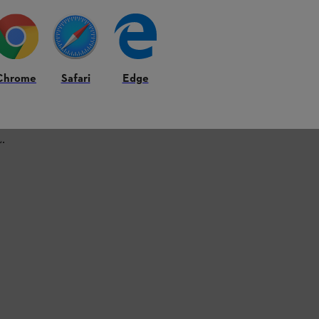
Chrome
Safari
Edge
L.