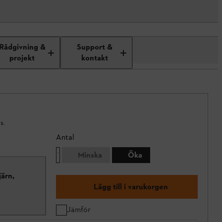
Rådgivning &
Support &
projekt
kontakt
s.
Antal
Minska
Öka
järn,
Lägg till i varukorgen
Jämför