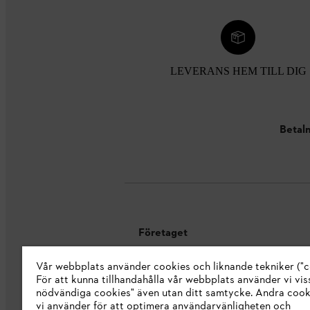
LEVERANS HEM TILL DIG
Betaln
Företaget
Vår webbplats använder cookies och liknande tekniker ("c
Om oss
För att kunna tillhandahålla vår webbplats använder vi viss
STIHL Integrity Line
nödvändiga cookies" även utan ditt samtycke. Andra coo
vi använder för att optimera användarvänligheten och