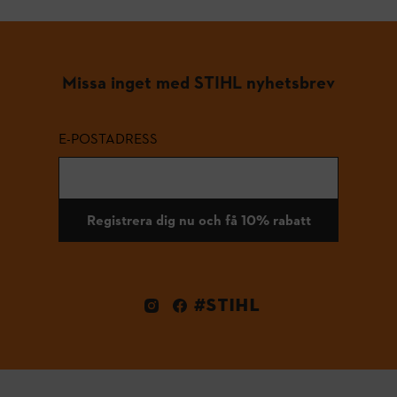
Missa inget med STIHL nyhetsbrev
E-POSTADRESS
Registrera dig nu och få 10% rabatt
#STIHL