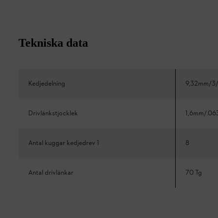
Tekniska data
Kedjedelning
9,32mm/3/
Drivlänkstjocklek
1,6mm/.06
Antal kuggar kedjedrev 1
8
Antal drivlänkar
70 Tg