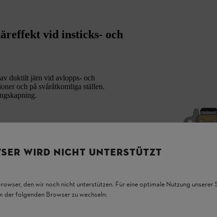
effekt vid insticks- och
av duktilt järn vid avlopps- och
ioner och på svåråtkomliga ställen.
ängskapning.
SER WIRD NICHT UNTERSTÜTZT
Browser, den wir noch nicht unterstützen. Für eine optimale Nutzung unserer
em der folgenden Browser zu wechseln: