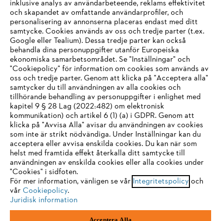
inklusive analys av användarbeteende, reklams effektivitet
Företaget
och skapandet av omfattande användarprofiler, och
personalisering av annonserna placeras endast med ditt
samtycke. Cookies används av oss och tredje parter (t.ex.
Google eller Tealium). Dessa tredje parter kan också
STIHL FAQ
behandla dina personuppgifter utanför Europeiska
ekonomiska samarbetsområdet. Se "Inställningar" och
"Cookiepolicy" för information om cookies som används av
oss och tredje parter. Genom att klicka på "Acceptera alla"
samtycker du till användningen av alla cookies och
Service
tillhörande behandling av personuppgifter i enlighet med
IHR BROWSER WIRD NICHT
kapitel 9 § 28 Lag (2022:482) om elektronisk
kommunikation) och artikel 6 (1) (a) i GDPR. Genom att
UNTERSTÜTZT
klicka på "Avvisa Alla" avisar du användningen av cookies
som inte är strikt nödvändiga. Under Inställningar kan du
acceptera eller avvisa enskilda cookies. Du kan när som
Allmänna villkor och bestämmelser
Sie nutzen einen Browser, den wir noch nicht unterstützen. Für
helst med framtida effekt återkalla ditt samtycke till
eine optimale Nutzung unserer Seite empfehlen wir Ihnen, zu
användningen av enskilda cookies eller alla cookies under
Integritetspolicy
Impressum
Cookies
"Cookies" i sidfoten.
einem der folgenden Browser zu wechseln:
För mer information, vänligen se vår
Integritetspolicy
och
vår
Cookiepolicy
.
Juridisk information
Juridisk information
Firefox
Chrome
Acceptera Alla