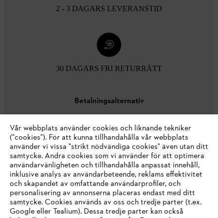
2 - 3 DAGARS LEVERANSTID
30 DAGARS FRI RETURRÄTT
Betalningsalternativ
Vår webbplats använder cookies och liknande tekniker
("cookies"). För att kunna tillhandahålla vår webbplats
använder vi vissa "strikt nödvändiga cookies" även utan ditt
samtycke. Andra cookies som vi använder för att optimera
användarvänligheten och tillhandahålla anpassat innehåll,
inklusive analys av användarbeteende, reklams effektivitet
Företaget
och skapandet av omfattande användarprofiler, och
personalisering av annonserna placeras endast med ditt
samtycke. Cookies används av oss och tredje parter (t.ex.
Google eller Tealium). Dessa tredje parter kan också
STIHL FAQ