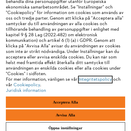
behandla dina personuppgifter utanför Europeiska
ekonomiska samarbetsområdet. Se "Inställningar" och
"Cookiepolicy" för information om cookies som används av
oss och tredje parter. Genom att klicka på "Acceptera alla"
samtycker du till användningen av alla cookies och
Service
tillhörande behandling av personuppgifter i enlighet med
IHR BROWSER WIRD NICHT
kapitel 9 § 28 Lag (2022:482) om elektronisk
kommunikation) och artikel 6 (1) (a) i GDPR. Genom att
UNTERSTÜTZT
klicka på "Avvisa Alla" avisar du användningen av cookies
som inte är strikt nödvändiga. Under Inställningar kan du
acceptera eller avvisa enskilda cookies. Du kan när som
Allmänna villkor och bestämmelser
Sie nutzen einen Browser, den wir noch nicht unterstützen. Für
helst med framtida effekt återkalla ditt samtycke till
eine optimale Nutzung unserer Seite empfehlen wir Ihnen, zu
användningen av enskilda cookies eller alla cookies under
Integritetspolicy
Impressum
Cookies
"Cookies" i sidfoten.
einem der folgenden Browser zu wechseln:
För mer information, vänligen se vår
Integritetspolicy
och
vår
Cookiepolicy
.
Juridisk information
Juridisk information
Firefox
Chrome
Acceptera Alla
Andreas Stihl Norden AB
Box 3062
Safari
Edge
443 03 Stenkullen
Avvisa Alla
Öppna inställningar