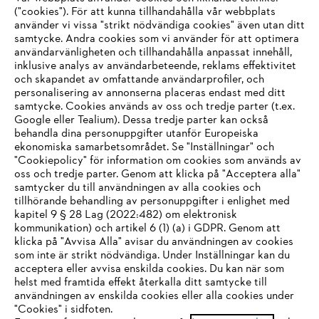
("cookies"). För att kunna tillhandahålla vår webbplats
använder vi vissa "strikt nödvändiga cookies" även utan ditt
samtycke. Andra cookies som vi använder för att optimera
användarvänligheten och tillhandahålla anpassat innehåll,
inklusive analys av användarbeteende, reklams effektivitet
Företaget
och skapandet av omfattande användarprofiler, och
personalisering av annonserna placeras endast med ditt
samtycke. Cookies används av oss och tredje parter (t.ex.
Google eller Tealium). Dessa tredje parter kan också
STIHL FAQ
behandla dina personuppgifter utanför Europeiska
ekonomiska samarbetsområdet. Se "Inställningar" och
"Cookiepolicy" för information om cookies som används av
oss och tredje parter. Genom att klicka på "Acceptera alla"
samtycker du till användningen av alla cookies och
Service
tillhörande behandling av personuppgifter i enlighet med
IHR BROWSER WIRD NICHT
kapitel 9 § 28 Lag (2022:482) om elektronisk
kommunikation) och artikel 6 (1) (a) i GDPR. Genom att
UNTERSTÜTZT
klicka på "Avvisa Alla" avisar du användningen av cookies
som inte är strikt nödvändiga. Under Inställningar kan du
acceptera eller avvisa enskilda cookies. Du kan när som
Allmänna villkor och bestämmelser
Sie nutzen einen Browser, den wir noch nicht unterstützen. Für
helst med framtida effekt återkalla ditt samtycke till
eine optimale Nutzung unserer Seite empfehlen wir Ihnen, zu
användningen av enskilda cookies eller alla cookies under
Integritetspolicy
Impressum
Cookies
"Cookies" i sidfoten.
einem der folgenden Browser zu wechseln: