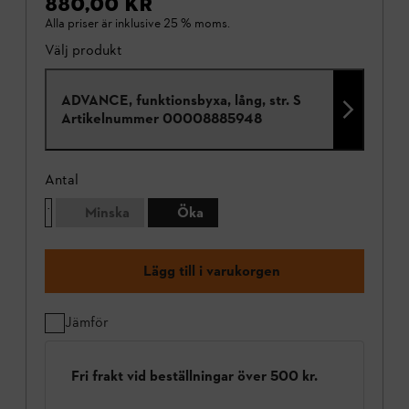
880,00 KR
Alla priser är inklusive 25 % moms.
Välj produkt
ADVANCE, funktionsbyxa, lång, str. S
Artikelnummer
00008885948
Antal
Minska
Öka
Lägg till i varukorgen
Jämför
Fri frakt vid beställningar över 500 kr.