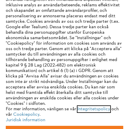
inklusive analys av användarbeteende, reklams effektivitet
Företaget
och skapandet av omfattande användarprofiler, och
personalisering av annonserna placeras endast med ditt
samtycke. Cookies används av oss och tredje parter (t.ex.
Google eller Tealium). Dessa tredje parter kan också
STIHL FAQ
behandla dina personuppgifter utanför Europeiska
ekonomiska samarbetsområdet. Se "Inställningar" och
"Cookiepolicy" för information om cookies som används av
oss och tredje parter. Genom att klicka på "Acceptera alla"
samtycker du till användningen av alla cookies och
Service
tillhörande behandling av personuppgifter i enlighet med
IHR BROWSER WIRD NICHT
kapitel 9 § 28 Lag (2022:482) om elektronisk
kommunikation) och artikel 6 (1) (a) i GDPR. Genom att
UNTERSTÜTZT
klicka på "Avvisa Alla" avisar du användningen av cookies
som inte är strikt nödvändiga. Under Inställningar kan du
acceptera eller avvisa enskilda cookies. Du kan när som
Allmänna villkor och bestämmelser
Sie nutzen einen Browser, den wir noch nicht unterstützen. Für
helst med framtida effekt återkalla ditt samtycke till
eine optimale Nutzung unserer Seite empfehlen wir Ihnen, zu
användningen av enskilda cookies eller alla cookies under
Integritetspolicy
Impressum
Cookies
"Cookies" i sidfoten.
einem der folgenden Browser zu wechseln:
För mer information, vänligen se vår
Integritetspolicy
och
vår
Cookiepolicy
.
Juridisk information
Juridisk information
Firefox
Chrome