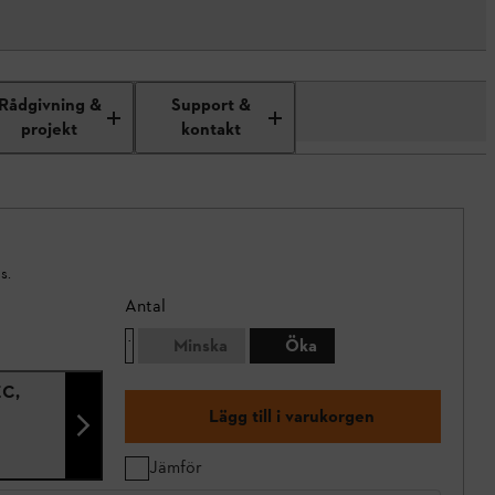
Rådgivning &
Support &
projekt
kontakt
s.
Antal
Minska
Öka
EC,
Lägg till i varukorgen
Jämför