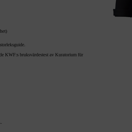
het)
storleksguide.
 KWF:s bruksvärdestest av Kuratorium für
L.