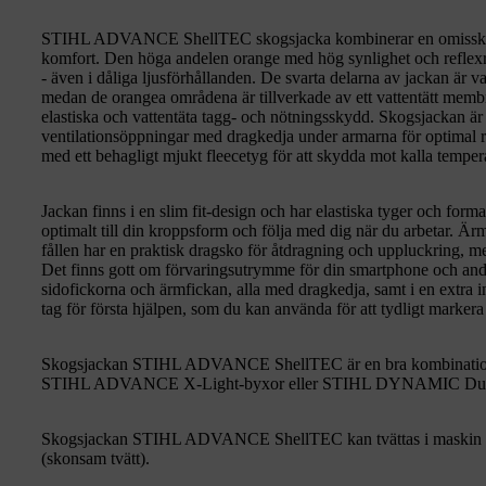
STIHL ADVANCE ShellTEC skogsjacka kombinerar en omisskänn
komfort. Den höga andelen orange med hög synlighet och reflexr
- även i dåliga ljusförhållanden. De svarta delarna av jackan är
medan de orangea områdena är tillverkade av ett vattentätt mem
elastiska och vattentäta tagg- och nötningsskydd. Skogsjackan är
ventilationsöppningar med dragkedja under armarna för optimal 
med ett behagligt mjukt fleecetyg för att skydda mot kalla tempera
Jackan finns i en slim fit-design och har elastiska tyger och fo
optimalt till din kroppsform och följa med dig när du arbetar. 
fållen har en praktisk dragsko för åtdragning och uppluckring, me
Det finns gott om förvaringsutrymme för din smartphone och andra
sidofickorna och ärmfickan, alla med dragkedja, samt i en extra 
tag för första hjälpen, som du kan använda för att tydligt markera
Skogsjackan STIHL ADVANCE ShellTEC är en bra kombina
STIHL ADVANCE X-Light-byxor eller STIHL DYNAMIC Du
Skogsjackan STIHL ADVANCE ShellTEC kan tvättas i maskin i 6
(skonsam tvätt).