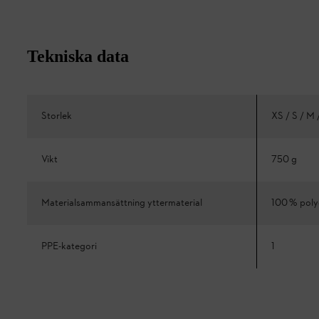
Tekniska data
Storlek
XS / S / M 
Vikt
750 g
Materialsammansättning yttermaterial
100 % poly
PPE-kategori
1