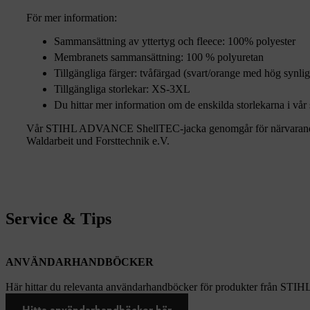
För mer information:
Sammansättning av yttertyg och fleece: 100% polyester
Membranets sammansättning: 100 % polyuretan
Tillgängliga färger: tvåfärgad (svart/orange med hög synlig
Tillgängliga storlekar: XS-3XL
Du hittar mer information om de enskilda storlekarna i vår 
Vår STIHL ADVANCE ShellTEC-jacka genomgår för närvarande
Waldarbeit und Forsttechnik e.V.
Service & Tips
ANVÄNDARHANDBÖCKER
Här hittar du relevanta användarhandböcker för produkter från STIH
Hitta användarhandböcker här