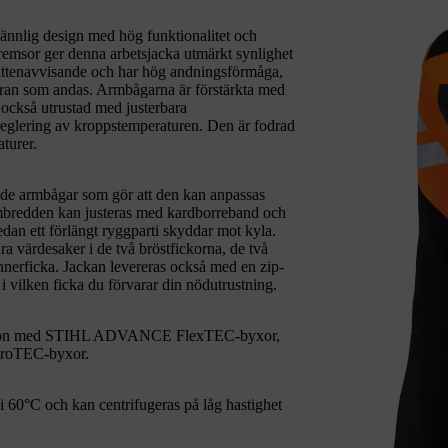
lig design med hög funktionalitet och
emsor ger denna arbetsjacka utmärkt synlighet
 vattenavvisande och har hög andningsförmåga,
bran som andas. Armbågarna är förstärkta med
 också utrustad med justerbara
reglering av kroppstemperaturen. Den är fodrad
turer.
rmade armbågar som gör att den kan anpassas
Ärmbredden kan justeras med kardborreband och
dan ett förlängt ryggparti skyddar mot kyla.
 värdesaker i de två bröstfickorna, de två
innerficka. Jackan levereras också med en zip-
 i vilken ficka du förvarar din nödutrustning.
tion med STIHL ADVANCE FlexTEC-byxor,
roTEC-byxor.
0°C och kan centrifugeras på låg hastighet