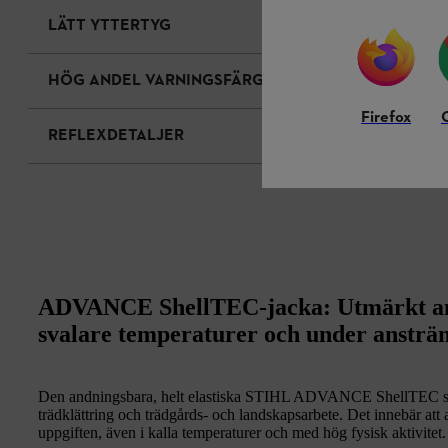
LÄTT YTTERTYG
HÖG ANDEL VARNINGSFÄRG
Firefox
REFLEXDETALJER
ADVANCE ShellTEC-jacka: Utmärkt an
svalare temperaturer och under ansträng
Den andningsbara, helt elastiska STIHL ADVANCE ShellTEC skog
trädklättring och trädgårds- och landskapsarbete. Det innebär att
uppgiften, även i kalla temperaturer och med hög fysisk aktivitet.