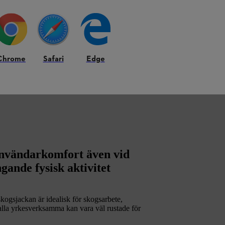
Chrome
Safari
Edge
vändarkomfort även vid
ande fysisk aktivitet
sjackan är idealisk för skogsarbete,
 alla yrkesverksamma kan vara väl rustade för