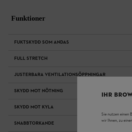
Funktioner
FUKTSKYDD SOM ANDAS
FULL STRETCH
JUSTERBARA VENTILATIONSÖPPNINGAR
SKYDD MOT NÖTNING
IHR BROW
SKYDD MOT KYLA
Sie nutzen einen 
wir Ihnen, zu ein
SNABBTORKANDE