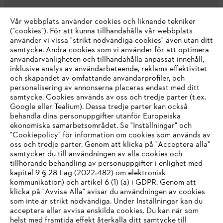
Vår webbplats använder cookies och liknande tekniker
("cookies"). För att kunna tillhandahålla vår webbplats
använder vi vissa "strikt nödvändiga cookies" även utan ditt
samtycke. Andra cookies som vi använder för att optimera
användarvänligheten och tillhandahålla anpassat innehåll,
inklusive analys av användarbeteende, reklams effektivitet
Företaget
och skapandet av omfattande användarprofiler, och
personalisering av annonserna placeras endast med ditt
samtycke. Cookies används av oss och tredje parter (t.ex.
Google eller Tealium). Dessa tredje parter kan också
STIHL FAQ
behandla dina personuppgifter utanför Europeiska
ekonomiska samarbetsområdet. Se "Inställningar" och
"Cookiepolicy" för information om cookies som används av
oss och tredje parter. Genom att klicka på "Acceptera alla"
samtycker du till användningen av alla cookies och
Service
tillhörande behandling av personuppgifter i enlighet med
IHR BROWSER WIRD NICHT
kapitel 9 § 28 Lag (2022:482) om elektronisk
kommunikation) och artikel 6 (1) (a) i GDPR. Genom att
UNTERSTÜTZT
klicka på "Avvisa Alla" avisar du användningen av cookies
som inte är strikt nödvändiga. Under Inställningar kan du
acceptera eller avvisa enskilda cookies. Du kan när som
Allmänna villkor och bestämmelser
Sie nutzen einen Browser, den wir noch nicht unterstützen. Für
helst med framtida effekt återkalla ditt samtycke till