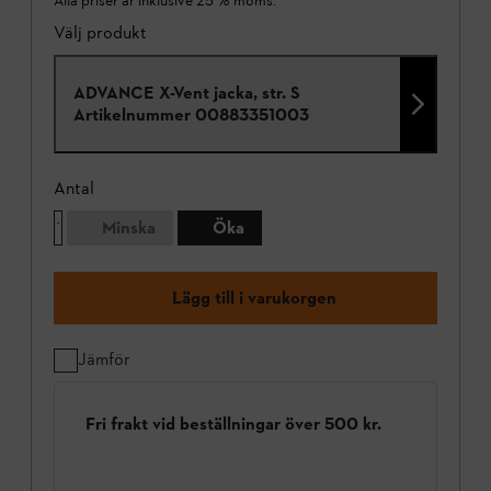
Alla priser är inklusive 25 % moms.
Välj produkt
ADVANCE X-Vent jacka, str. S
Artikelnummer
00883351003
Antal
Minska
Öka
Lägg till i varukorgen
Jämför
Fri frakt vid beställningar över 500 kr.