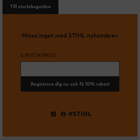
Till storleksguiden
Missa inget med STIHL nyhetsbrev
E-POSTADRESS
Registrera dig nu och få 10% rabatt
#STIHL