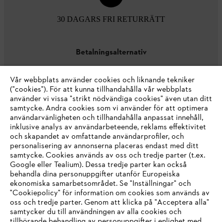
30 DAGARS FRI RETURRÄTT
Betalningsalternativ
Vår webbplats använder cookies och liknande tekniker
("cookies"). För att kunna tillhandahålla vår webbplats
använder vi vissa "strikt nödvändiga cookies" även utan ditt
samtycke. Andra cookies som vi använder för att optimera
användarvänligheten och tillhandahålla anpassat innehåll,
inklusive analys av användarbeteende, reklams effektivitet
Företaget
och skapandet av omfattande användarprofiler, och
personalisering av annonserna placeras endast med ditt
samtycke. Cookies används av oss och tredje parter (t.ex.
Google eller Tealium). Dessa tredje parter kan också
STIHL FAQ
behandla dina personuppgifter utanför Europeiska
ekonomiska samarbetsområdet. Se "Inställningar" och
"Cookiepolicy" för information om cookies som används av
oss och tredje parter. Genom att klicka på "Acceptera alla"
samtycker du till användningen av alla cookies och
Service
tillhörande behandling av personuppgifter i enlighet med