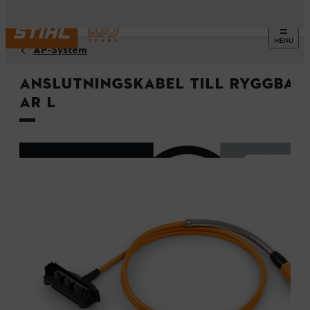
MENU
AP-System
Anslutningskabel till ryggbatt
AR L