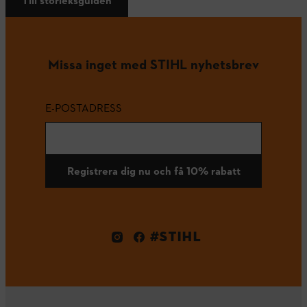
Till storleksguiden
Missa inget med STIHL nyhetsbrev
E-POSTADRESS
Registrera dig nu och få 10% rabatt
#STIHL