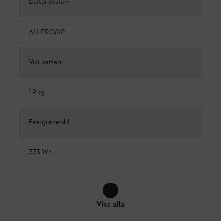
Batterisystem
ALLPRO/AP
Vikt batteri
1.9 kg
Energiinnehåll
333 Wh
Visa alla