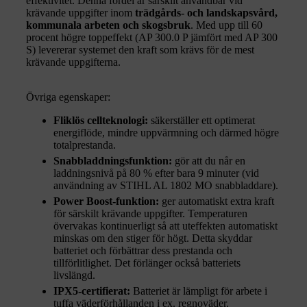
effektivitet. Denna fördel är särskilt användbar vid
krävande uppgifter inom
trädgårds- och landskapsvård,
kommunala arbeten och skogsbruk
. Med upp till 60
procent högre toppeffekt (AP 300.0 P jämfört med AP 300
S) levererar systemet den kraft som krävs för de mest
krävande uppgifterna.
Övriga egenskaper:
Fliklös cellteknologi:
säkerställer ett optimerat
energiflöde, mindre uppvärmning och därmed högre
totalprestanda.
Snabbladdningsfunktion:
gör att du når en
laddningsnivå på 80 % efter bara 9 minuter (vid
användning av STIHL AL 1802 MO snabbladdare).
Power Boost-funktion:
ger automatiskt extra kraft
för särskilt krävande uppgifter. Temperaturen
övervakas kontinuerligt så att uteffekten automatiskt
minskas om den stiger för högt. Detta skyddar
batteriet och förbättrar dess prestanda och
tillförlitlighet. Det förlänger också batteriets
livslängd.
IPX5-certifierat:
Batteriet är lämpligt för arbete i
tuffa väderförhållanden i ex. regnoväder.