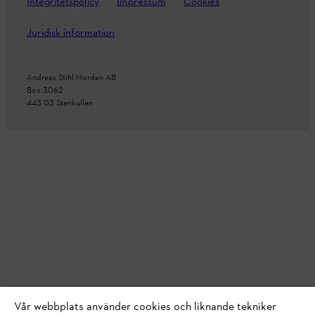
Integritetspolicy
Impressum
Cookies
Juridisk information
Andreas Stihl Norden AB
Box 3062
443 03 Stenkullen
Vår webbplats använder cookies och liknande tekniker