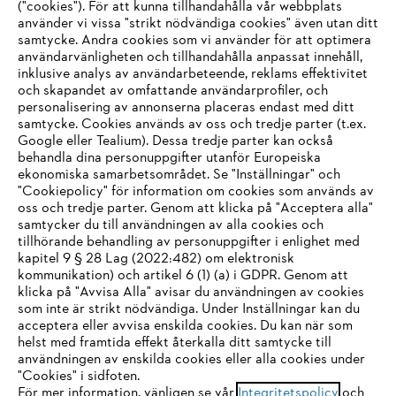
("cookies"). För att kunna tillhandahålla vår webbplats
använder vi vissa "strikt nödvändiga cookies" även utan ditt
samtycke. Andra cookies som vi använder för att optimera
användarvänligheten och tillhandahålla anpassat innehåll,
inklusive analys av användarbeteende, reklams effektivitet
och skapandet av omfattande användarprofiler, och
personalisering av annonserna placeras endast med ditt
samtycke. Cookies används av oss och tredje parter (t.ex.
Google eller Tealium). Dessa tredje parter kan också
behandla dina personuppgifter utanför Europeiska
ekonomiska samarbetsområdet. Se "Inställningar" och
"Cookiepolicy" för information om cookies som används av
oss och tredje parter. Genom att klicka på "Acceptera alla"
samtycker du till användningen av alla cookies och
tillhörande behandling av personuppgifter i enlighet med
IHR BROWSER WIRD NICHT
kapitel 9 § 28 Lag (2022:482) om elektronisk
kommunikation) och artikel 6 (1) (a) i GDPR. Genom att
UNTERSTÜTZT
klicka på "Avvisa Alla" avisar du användningen av cookies
som inte är strikt nödvändiga. Under Inställningar kan du
acceptera eller avvisa enskilda cookies. Du kan när som
Sie nutzen einen Browser, den wir noch nicht unterstützen. Für
helst med framtida effekt återkalla ditt samtycke till
eine optimale Nutzung unserer Seite empfehlen wir Ihnen, zu
användningen av enskilda cookies eller alla cookies under
"Cookies" i sidfoten.
einem der folgenden Browser zu wechseln:
För mer information, vänligen se vår
Integritetspolicy
och