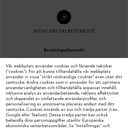
30 DAGARS FRI RETURRÄTT
Betalningsalternativ
Vår webbplats använder cookies och liknande tekniker
("cookies"). För att kunna tillhandahålla vår webbplats
använder vi vissa "strikt nödvändiga cookies" även utan ditt
samtycke. Andra cookies som vi använder för att optimera
användarvänligheten och tillhandahålla anpassat innehåll,
inklusive analys av användarbeteende, reklams effektivitet
Företaget
och skapandet av omfattande användarprofiler, och
personalisering av annonserna placeras endast med ditt
samtycke. Cookies används av oss och tredje parter (t.ex.
Google eller Tealium). Dessa tredje parter kan också
STIHL FAQ
behandla dina personuppgifter utanför Europeiska
ekonomiska samarbetsområdet. Se "Inställningar" och