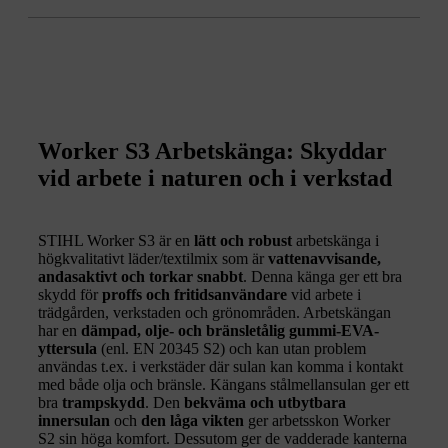
Worker S3 Arbetskänga: Skyddar
vid arbete i naturen och i verkstad
STIHL Worker S3 är en
l
ätt och robust
arbetskänga i
högkvalitativt läder/textilmix som är
vattenavvisande,
andasaktivt och torkar snabbt
. Denna känga ger ett bra
skydd för
proffs och fritidsanvändare
vid arbete i
trädgården, verkstaden och grönområden. Arbetskängan
har en
dämpad, olje- och bränsletålig gummi-EVA-
yttersula
(enl. EN 20345 S2) och kan utan problem
användas t.ex. i verkstäder där sulan kan komma i kontakt
med både olja och bränsle. Kängans stålmellansulan ger ett
bra
trampskydd
. Den
bekväma och utbytbara
innersulan
och
den låga vikten
ger arbetsskon Worker
S2 sin höga komfort. Dessutom ger de vadderade kanterna