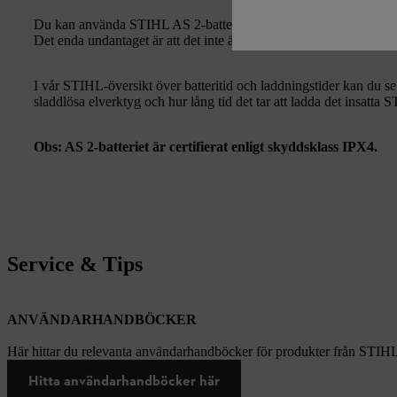
Du kan använda STIHL AS 2-batteriet
på många olika sätt med
Det enda undantaget är att det inte är kompatibelt med den ut
I vår STIHL-översikt över batteritid och laddningstider kan du s
sladdlösa elverktyg och hur lång tid det tar att ladda det insatta 
Obs: AS 2-batteriet är certifierat enligt skyddsklass IPX4.
Service & Tips
ANVÄNDARHANDBÖCKER
Här hittar du relevanta användarhandböcker för produkter från STIH
Hitta användarhandböcker här