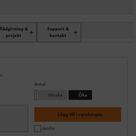
Rådgivning &
Support &
projekt
kontakt
s.
Antal
Minska
Öka
Lägg till i varukorgen
Jämför