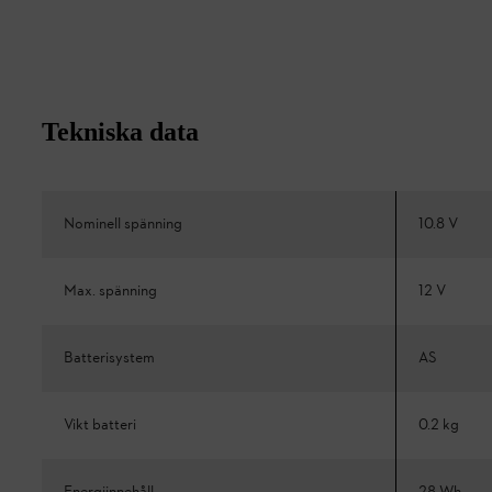
Tekniska data
Nominell spänning
10.8 V
Max. spänning
12 V
Batterisystem
AS
Vikt batteri
0.2 kg