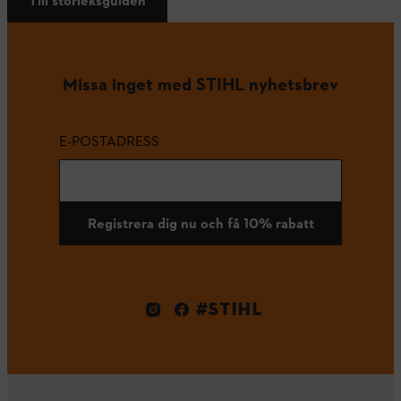
Till storleksguiden
Missa inget med STIHL nyhetsbrev
E-POSTADRESS
Registrera dig nu och få 10% rabatt
#STIHL