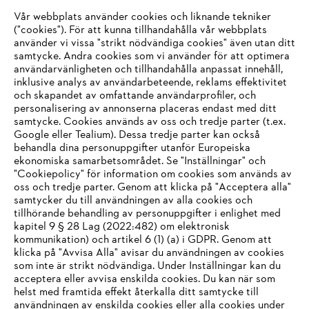
Vår webbplats använder cookies och liknande tekniker
("cookies"). För att kunna tillhandahålla vår webbplats
använder vi vissa "strikt nödvändiga cookies" även utan ditt
samtycke. Andra cookies som vi använder för att optimera
användarvänligheten och tillhandahålla anpassat innehåll,
inklusive analys av användarbeteende, reklams effektivitet
Företaget
och skapandet av omfattande användarprofiler, och
personalisering av annonserna placeras endast med ditt
samtycke. Cookies används av oss och tredje parter (t.ex.
Google eller Tealium). Dessa tredje parter kan också
STIHL FAQ
behandla dina personuppgifter utanför Europeiska
ekonomiska samarbetsområdet. Se "Inställningar" och
"Cookiepolicy" för information om cookies som används av
oss och tredje parter. Genom att klicka på "Acceptera alla"
samtycker du till användningen av alla cookies och
Service
tillhörande behandling av personuppgifter i enlighet med
IHR BROWSER WIRD NICHT
kapitel 9 § 28 Lag (2022:482) om elektronisk
kommunikation) och artikel 6 (1) (a) i GDPR. Genom att
UNTERSTÜTZT
klicka på "Avvisa Alla" avisar du användningen av cookies
som inte är strikt nödvändiga. Under Inställningar kan du
acceptera eller avvisa enskilda cookies. Du kan när som
Allmänna villkor och bestämmelser
Sie nutzen einen Browser, den wir noch nicht unterstützen. Für
helst med framtida effekt återkalla ditt samtycke till
eine optimale Nutzung unserer Seite empfehlen wir Ihnen, zu
användningen av enskilda cookies eller alla cookies under