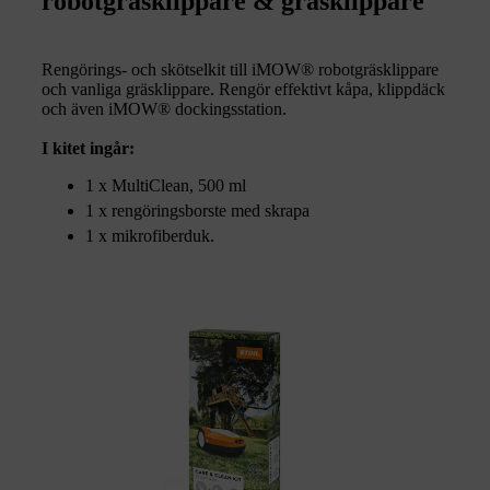
robotgräsklippare & gräsklippare
Rengörings- och skötselkit till iMOW® robotgräsklippare
och vanliga gräsklippare. Rengör effektivt kåpa, klippdäck
och även iMOW® dockingsstation.
I kitet ingår:
1 x MultiClean, 500 ml
1 x rengöringsborste med skrapa
1 x mikrofiberduk.