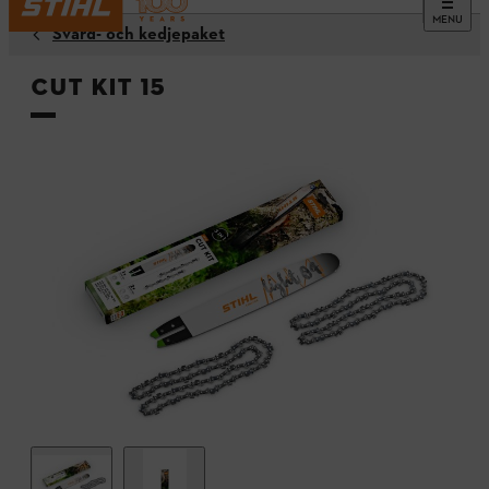
MENU
Svärd- och kedjepaket
Cut Kit 15