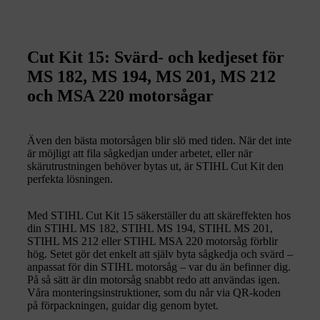
Cut Kit 15: Svärd- och kedjeset för
MS 182, MS 194, MS 201, MS 212
och MSA 220 motorsågar
Även den bästa motorsågen blir slö med tiden. När det inte
är möjligt att fila sågkedjan under arbetet, eller när
skärutrustningen behöver bytas ut, är STIHL Cut Kit den
perfekta lösningen.
Med STIHL Cut Kit 15 säkerställer du att skäreffekten hos
din STIHL MS 182, STIHL MS 194, STIHL MS 201,
STIHL MS 212 eller STIHL MSA 220 motorsåg förblir
hög. Setet gör det enkelt att själv byta sågkedja och svärd –
anpassat för din STIHL motorsåg – var du än befinner dig.
På så sätt är din motorsåg snabbt redo att användas igen.
Våra monteringsinstruktioner, som du når via QR-koden
på förpackningen, guidar dig genom bytet.