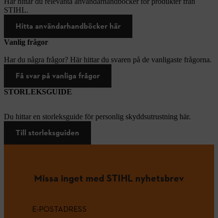
Här hittar du relevanta användarhandböcker för produkter från
STIHL.
Hitta användarhandböcker här
Vanlig frågor
Har du några frågor? Här hittar du svaren på de vanligaste frågorna.
Få svar på vanliga frågor
STORLEKSGUIDE
Du hittar en storleksguide för personlig skyddsutrustning här.
Till storleksguiden
Missa inget med STIHL nyhetsbrev
E-POSTADRESS