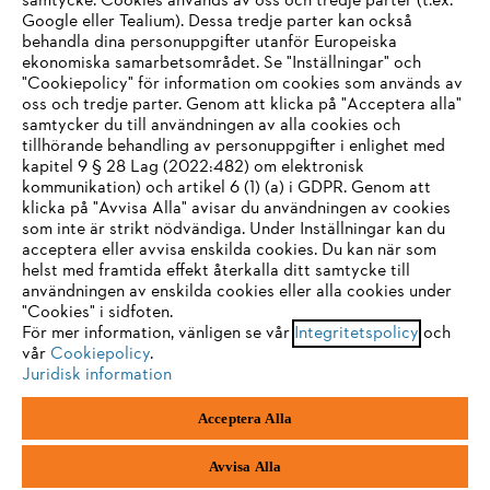
samtycke. Cookies används av oss och tredje parter (t.ex.
Google eller Tealium). Dessa tredje parter kan också
STIHL FAQ
behandla dina personuppgifter utanför Europeiska
ekonomiska samarbetsområdet. Se "Inställningar" och
"Cookiepolicy" för information om cookies som används av
oss och tredje parter. Genom att klicka på "Acceptera alla"
samtycker du till användningen av alla cookies och
Service
tillhörande behandling av personuppgifter i enlighet med
IHR BROWSER WIRD NICHT
kapitel 9 § 28 Lag (2022:482) om elektronisk
kommunikation) och artikel 6 (1) (a) i GDPR. Genom att
UNTERSTÜTZT
klicka på "Avvisa Alla" avisar du användningen av cookies
som inte är strikt nödvändiga. Under Inställningar kan du
acceptera eller avvisa enskilda cookies. Du kan när som
Allmänna villkor och bestämmelser
Sie nutzen einen Browser, den wir noch nicht unterstützen. Für
helst med framtida effekt återkalla ditt samtycke till
eine optimale Nutzung unserer Seite empfehlen wir Ihnen, zu
användningen av enskilda cookies eller alla cookies under
Integritetspolicy
Impressum
Cookies
"Cookies" i sidfoten.
einem der folgenden Browser zu wechseln:
För mer information, vänligen se vår
Integritetspolicy
och
Juridisk information
vår
Cookiepolicy
.
Juridisk information
Firefox
Chrome
Acceptera Alla
Andreas Stihl Norden AB
Box 3062
Safari
Edge
443 03 Stenkullen
Avvisa Alla