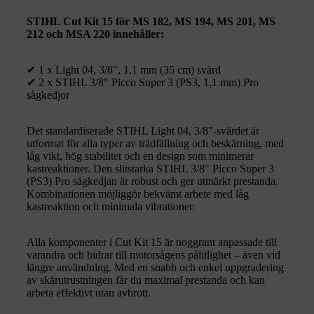
STIHL Cut Kit 15 för MS 182, MS 194, MS 201, MS
212 och MSA 220 innehåller:
✔ 1 x Light 04, 3/8", 1,1 mm (35 cm) svärd
✔ 2 x STIHL 3/8" Picco Super 3 (PS3, 1,1 mm) Pro
sågkedjor
Det standardiserade STIHL Light 04, 3/8"-svärdet är
utformat för alla typer av trädfällning och beskärning, med
låg vikt, hög stabilitet och en design som minimerar
kastreaktioner. Den slitstarka STIHL 3/8" Picco Super 3
(PS3) Pro sågkedjan är robust och ger utmärkt prestanda.
Kombinationen möjliggör bekvämt arbete med låg
kastreaktion och minimala vibrationer.
Alla komponenter i Cut Kit 15 är noggrant anpassade till
varandra och bidrar till motorsågens pålitlighet – även vid
längre användning. Med en snabb och enkel uppgradering
av skärutrustningen får du maximal prestanda och kan
arbeta effektivt utan avbrott.