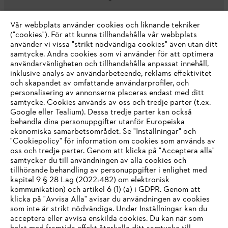
Vår webbplats använder cookies och liknande tekniker
("cookies"). För att kunna tillhandahålla vår webbplats
använder vi vissa "strikt nödvändiga cookies" även utan ditt
samtycke. Andra cookies som vi använder för att optimera
användarvänligheten och tillhandahålla anpassat innehåll,
inklusive analys av användarbeteende, reklams effektivitet
Företaget
och skapandet av omfattande användarprofiler, och
personalisering av annonserna placeras endast med ditt
samtycke. Cookies används av oss och tredje parter (t.ex.
Google eller Tealium). Dessa tredje parter kan också
STIHL FAQ
behandla dina personuppgifter utanför Europeiska
ekonomiska samarbetsområdet. Se "Inställningar" och
"Cookiepolicy" för information om cookies som används av
oss och tredje parter. Genom att klicka på "Acceptera alla"
samtycker du till användningen av alla cookies och
Service
tillhörande behandling av personuppgifter i enlighet med
IHR BROWSER WIRD NICHT
kapitel 9 § 28 Lag (2022:482) om elektronisk
kommunikation) och artikel 6 (1) (a) i GDPR. Genom att
UNTERSTÜTZT
klicka på "Avvisa Alla" avisar du användningen av cookies
som inte är strikt nödvändiga. Under Inställningar kan du
acceptera eller avvisa enskilda cookies. Du kan när som
Allmänna villkor och bestämmelser
Sie nutzen einen Browser, den wir noch nicht unterstützen. Für