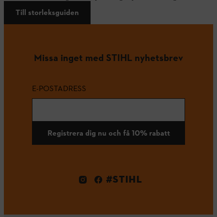
Till storleksguiden
Missa inget med STIHL nyhetsbrev
E-POSTADRESS
Registrera dig nu och få 10% rabatt
#STIHL