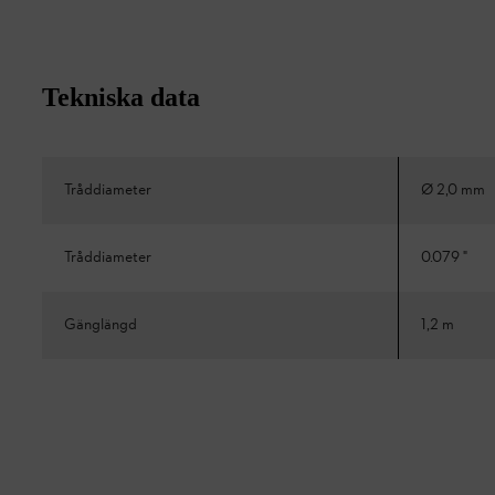
Tekniska data
Tråddiameter
Ø 2,0 mm
Tråddiameter
0.079 "
Gänglängd
1,2 m