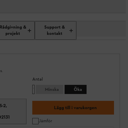
Rådgivning &
Support &
projekt
kontakt
s.
Antal
Minska
Öka
5-2,
Lägg till i varukorgen
2131
Jämför