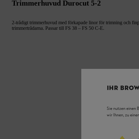
Trimmerhuvud Durocut 5-2
2-trådigt trimmerhuvud med förkapade linor för trimning och finp
trimmertrådarna. Passar till FS 38 – FS 50 C-E.
IHR BROW
Sie nutzen einen 
wir Ihnen, zu ein