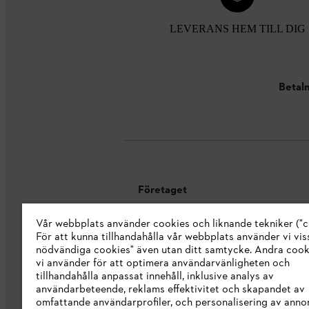
LEVERANS HEM TILL DIG
Betaln
Företaget
Vår webbplats använder cookies och liknande tekniker ("c
Om oss
För att kunna tillhandahålla vår webbplats använder vi viss
STIHL Integrity Line
nödvändiga cookies" även utan ditt samtycke. Andra coo
vi använder för att optimera användarvänligheten och
STIHL varumärkesbutik
tillhandahålla anpassat innehåll, inklusive analys av
användarbeteende, reklams effektivitet och skapandet av
Tillgänglighetsredogörelse
omfattande användarprofiler, och personalisering av anno