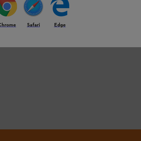
Chrome
Safari
Edge
L.