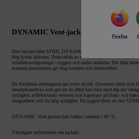
DYNAMIC Vent-jacka: Lättviktsjacka 
Firefox
Den mycket lätta STIHL DYNAMIC Vent-jackan är lämplig för 
hög fysisk aktivitet. Detta stöds av ett andningsbart och vattena
ventilationsöppningar i ryggen och under armarna. Det lätta stre
normala passformen ger hög komfort och rörelsefrihet.
De förstärkta armbågarna ger extra skydd. Dessutom finns fyra 
smartphoneficka som gör att du alltid kan bära med dig det vikt
synlighet, reflekterande element och logotyper på fram- och baksi
skogsarbete och för hög synlighet. På ryggen finns en stor STIH
DYNAMIC Vent-jackan kan tvättas i maskin i 60 °C.
Ytterligare information om jackan: