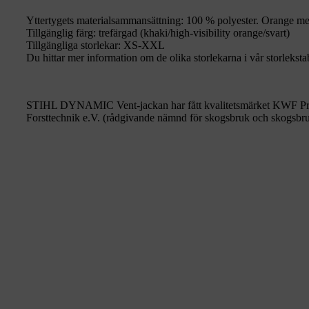
Yttertygets materialsammansättning: 100 % polyester. Orange me
Tillgänglig färg: trefärgad (khaki/high-visibility orange/svart)
Tillgängliga storlekar: XS-XXL
Du hittar mer information om de olika storlekarna i vår storlekstab
STIHL DYNAMIC Vent-jackan har fått kvalitetsmärket KWF Prof
Forsttechnik e.V. (rådgivande nämnd för skogsbruk och skogsbru