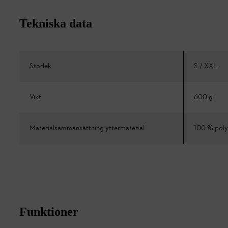
Tekniska data
Storlek
S / XXL
Vikt
600 g
Materialsammansättning yttermaterial
100 % poly
Funktioner