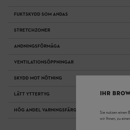
FUKTSKYDD SOM ANDAS
STRETCHZONER
ANDNINGSFÖRMÅGA
VENTILATIONSÖPPNINGAR
SKYDD MOT NÖTNING
IHR BROW
LÄTT YTTERTYG
HÖG ANDEL VARNINGSFÄRG
Sie nutzen einen 
wir Ihnen, zu ein