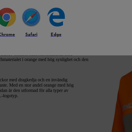
för skogsbruk på sommaren
Chrome
Safari
Edge
skogsarbete i sommartemperaturer och med
vvisande tekniskt mikrofibermaterial med
tchmaterialet i orange med hög synlighet och den
fickor med dragkedja och en invändig
igaste. Med en stor andel orange med hög
dan är den utformad för alla typer av
L-logotyp.