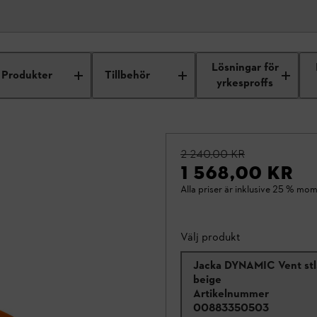
Lösningar för
Produkter
Tillbehör
yrkesproffs
2 240,00 KR
1 568,00 KR
Alla priser är inklusive 25 % mom
Välj produkt
Jacka DYNAMIC Vent stl
beige
Artikelnummer
00883350503