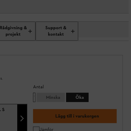
Rådgivning &
Support &
projekt
kontakt
s.
Antal
Minska
Öka
. S
Lägg till i varukorgen
Jämför