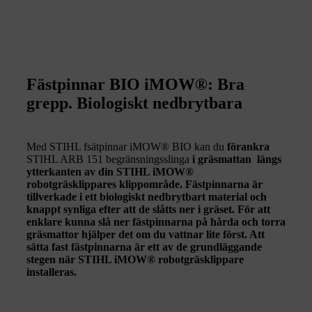
Fästpinnar BIO iMOW®: Bra
grepp. Biologiskt nedbrytbara
Med STIHL fsätpinnar iMOW® BIO kan du
förankra
STIHL ARB 151 begränsningsslinga
i gräsmattan längs
ytterkanten av din STIHL iMOW®
robotgräsklippares klippområde.
Fästpinnarna är
tillverkade i ett biologiskt nedbrytbart material och
knappt synliga efter att de slåtts ner i gräset
. För att
enklare kunna slå ner fästpinnarna på hårda och torra
gräsmattor hjälper det om du vattnar lite först. Att
sätta fast fästpinnarna är ett av de grundläggande
stegen när STIHL iMOW® robotgräsklippare
installeras.