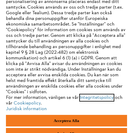
personalisering av annonserna placeras endast med ditt
samtycke. Cookies används av oss och tredje parter (t.ex.
Google eller Tealium). Dessa tredje parter kan också
STIHL FAQ
behandla dina personuppgifter utanför Europeiska
ekonomiska samarbetsområdet. Se "Inställningar" och
"Cookiepolicy" för information om cookies som används av
oss och tredje parter. Genom att klicka på "Acceptera alla"
samtycker du till användningen av alla cookies och
Service
tillhörande behandling av personuppgifter i enlighet med
IHR BROWSER WIRD NICHT
kapitel 9 § 28 Lag (2022:482) om elektronisk
kommunikation) och artikel 6 (1) (a) i GDPR. Genom att
UNTERSTÜTZT
klicka på "Avvisa Alla" avisar du användningen av cookies
som inte är strikt nödvändiga. Under Inställningar kan du
acceptera eller avvisa enskilda cookies. Du kan när som
Allmänna villkor och bestämmelser
Sie nutzen einen Browser, den wir noch nicht unterstützen. Für
helst med framtida effekt återkalla ditt samtycke till
eine optimale Nutzung unserer Seite empfehlen wir Ihnen, zu
användningen av enskilda cookies eller alla cookies under
Integritetspolicy
Impressum
Cookies
"Cookies" i sidfoten.
einem der folgenden Browser zu wechseln:
För mer information, vänligen se vår
Integritetspolicy
och
Juridisk information
vår
Cookiepolicy
.
Juridisk information
Firefox
Chrome
Acceptera Alla
Andreas Stihl Norden AB
Box 3062
Safari
Edge
443 03 Stenkullen