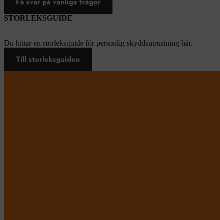
Få svar på vanliga frågor
STORLEKSGUIDE
Du hittar en storleksguide för personlig skyddsutrustning här.
Till storleksguiden