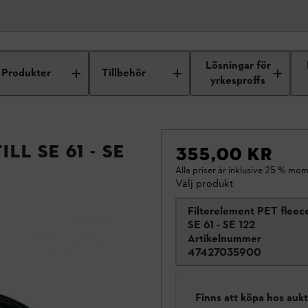
Lösningar för
Produkter
Tillbehör
yrkesproffs
ll SE 61 - SE
355,00 KR
Alla priser är inklusive 25 % mom
Välj produkt
Filterelement PET fleece,
SE 61 - SE 122
Artikelnummer
47427035900
Finns att köpa hos auk