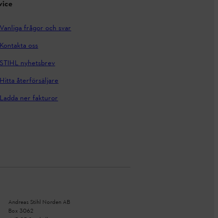
vice
Vanliga frågor och svar
Kontakta oss
STIHL nyhetsbrev
Hitta återförsäljare
Ladda ner fakturor
Andreas Stihl Norden AB
Box 3062