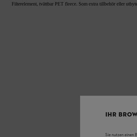
Filterelement, tvättbar PET fleece. Som extra tillbehör eller utbyt
IHR BROW
Sie nutzen einen 