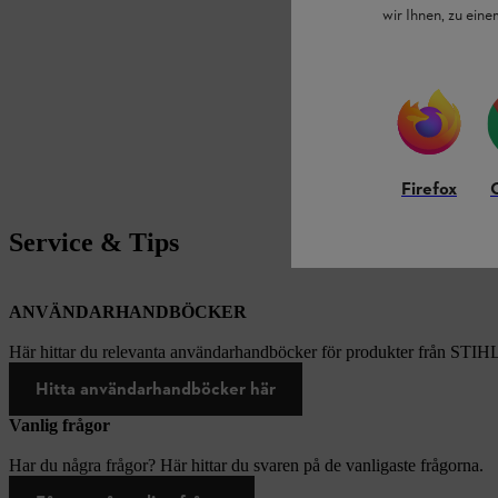
wir Ihnen, zu ein
Firefox
Service & Tips
ANVÄNDARHANDBÖCKER
Här hittar du relevanta användarhandböcker för produkter från STIH
Hitta användarhandböcker här
Vanlig frågor
Har du några frågor? Här hittar du svaren på de vanligaste frågorna.