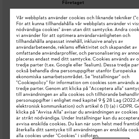
Företaget
Vår webbplats använder cookies och liknande tekniker ("c
Om oss
För att kunna tillhandahålla vår webbplats använder vi viss
STIHL Integrity Line
nödvändiga cookies" även utan ditt samtycke. Andra coo
vi använder för att optimera användarvänligheten och
STIHL varumärkesbutik
tillhandahålla anpassat innehåll, inklusive analys av
användarbeteende, reklams effektivitet och skapandet av
Tillgänglighetsredogörelse
omfattande användarprofiler, och personalisering av anno
placeras endast med ditt samtycke. Cookies används av o
tredje parter (t.ex. Google eller Tealium). Dessa tredje par
också behandla dina personuppgifter utanför Europeiska
ekonomiska samarbetsområdet. Se "Inställningar" och
"Cookiepolicy" för information om cookies som används a
tredje parter. Genom att klicka på "Acceptera alla" samty
till användningen av alla cookies och tillhörande behandli
personuppgifter i enlighet med kapitel 9 § 28 Lag (2022
elektronisk kommunikation) och artikel 6 (1) (a) i GDPR. 
klicka på "Avvisa Alla" avisar du användningen av cookies
är strikt nödvändiga. Under Inställningar kan du acceptera
avvisa enskilda cookies. Du kan när som helst med framtid
återkalla ditt samtycke till användningen av enskilda cooki
Allmänna villkor och bestämmelser
Int
alla cookies under "Cookies" i sidfoten.