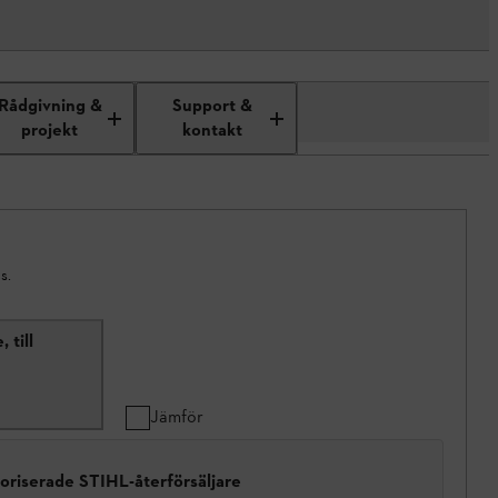
Rådgivning &
Support &
projekt
kontakt
s.
 till
Jämför
toriserade STIHL-återförsäljare