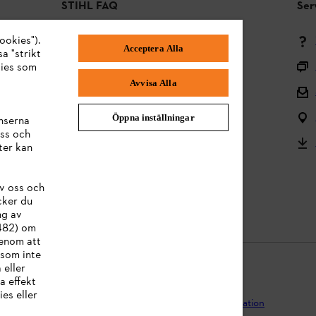
STIHL FAQ
Ser
ookies").
Betalningsmetoder
Acceptera Alla
a "strikt
Frakt och leverans
kies som
Avvisa Alla
Tillbaka till mitten
Reklamationer och garanti
Öppna inställningar
nserna
ss och
Frågor om sortimentet
ter kan
Användarmanualer
v oss och
Batterier och elektrisk utrustning
cker du
ng av
:482) om
Genom att
 som inte
 eller
a effekt
es eller
egritetspolicy
Impressum
Cookies
Juridisk information