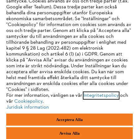
samtycke. Cookies används av oss och tredje parter (t.ex.
Google eller Tealium). Dessa tredje parter kan också
STIHL FAQ
behandla dina personuppgifter utanför Europeiska
ekonomiska samarbetsområdet. Se "Inställningar" och
"Cookiepolicy" för information om cookies som används av
oss och tredje parter. Genom att klicka på "Acceptera alla"
samtycker du till användningen av alla cookies och
Service
tillhörande behandling av personuppgifter i enlighet med
IHR BROWSER WIRD NICHT
kapitel 9 § 28 Lag (2022:482) om elektronisk
kommunikation) och artikel 6 (1) (a) i GDPR. Genom att
UNTERSTÜTZT
klicka på "Avvisa Alla" avisar du användningen av cookies
som inte är strikt nödvändiga. Under Inställningar kan du
acceptera eller avvisa enskilda cookies. Du kan när som
Allmänna villkor och bestämmelser
Sie nutzen einen Browser, den wir noch nicht unterstützen. Für
helst med framtida effekt återkalla ditt samtycke till
eine optimale Nutzung unserer Seite empfehlen wir Ihnen, zu
användningen av enskilda cookies eller alla cookies under
Integritetspolicy
Impressum
Cookies
"Cookies" i sidfoten.
einem der folgenden Browser zu wechseln:
För mer information, vänligen se vår
Integritetspolicy
och
vår
Cookiepolicy
.
Juridisk information
Juridisk information
Firefox
Chrome
Acceptera Alla
Andreas Stihl Norden AB
Box 3062
Safari
Edge
443 03 Stenkullen
Avvisa Alla