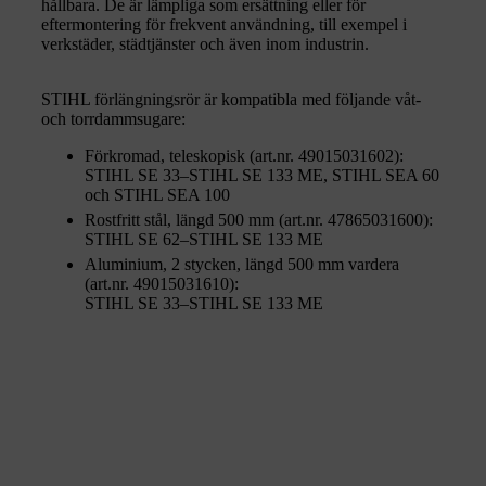
hållbara. De är lämpliga som ersättning eller för
eftermontering för frekvent användning, till exempel i
verkstäder, städtjänster och även inom industrin.
STIHL förlängningsrör är kompatibla med följande våt-
och torrdammsugare:
Förkromad, teleskopisk (art.nr. 49015031602):
STIHL SE 33–STIHL SE 133 ME, STIHL SEA 60
och STIHL SEA 100
Rostfritt stål, längd 500 mm (art.nr. 47865031600):
STIHL SE 62–STIHL SE 133 ME
Aluminium, 2 stycken, längd 500 mm vardera
(art.nr. 49015031610):
STIHL SE 33–STIHL SE 133 ME