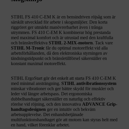
STIHL FS 410 C-EM K är en bensindriven röjsåg som är
särskilt utvecklad för arbete i skogsmiljöer. Den korta
riggröret ger utmärkt manövrerbarhet även i trånga
utrymmen. FS 410 C-EM K kombinerar hög prestanda
med maximal komfort och är utrustad med den kraftfulla
och bränsleeffektiva
STIHL 2-MIX-motorn
. Tack vare
STIHL M-Tronic
får du optimal motoreffekt vid alla
arbetsförhållanden, då den elektroniska styrningen av
tändningstidpunkt och bränsletillförsel säkerställer en
konstant maximal motoreffekt.
STIHL ErgoStart gör det enkelt att starta FS 410 C-EM K
med minimal ansträngning.
STIHL antivibrationssystem
minskar vibrationer och ger bättre skydd för muskler och
leder vid längre arbetspass. Det ergonomiska
dubbelhandtaget säkerställer en naturlig och effektiv
rörelse vid röjning, och den innovativa
ADVANCE Grip-
handtagsdesignen
ger en intuitiv och bekväm
arbetsupplevelse. Det enhandsbetjänade
multifunktionshandtaget gör att motorn kan styras helt med
en hand, vilket förenklar arbetet.