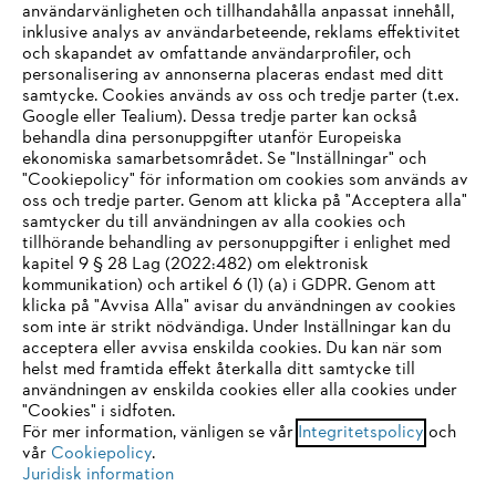
användarvänligheten och tillhandahålla anpassat innehåll,
inklusive analys av användarbeteende, reklams effektivitet
Företaget
och skapandet av omfattande användarprofiler, och
personalisering av annonserna placeras endast med ditt
samtycke. Cookies används av oss och tredje parter (t.ex.
Google eller Tealium). Dessa tredje parter kan också
STIHL FAQ
behandla dina personuppgifter utanför Europeiska
ekonomiska samarbetsområdet. Se "Inställningar" och
"Cookiepolicy" för information om cookies som används av
oss och tredje parter. Genom att klicka på "Acceptera alla"
samtycker du till användningen av alla cookies och
Service
tillhörande behandling av personuppgifter i enlighet med
IHR BROWSER WIRD NICHT
kapitel 9 § 28 Lag (2022:482) om elektronisk
kommunikation) och artikel 6 (1) (a) i GDPR. Genom att
UNTERSTÜTZT
klicka på "Avvisa Alla" avisar du användningen av cookies
som inte är strikt nödvändiga. Under Inställningar kan du
acceptera eller avvisa enskilda cookies. Du kan när som
Allmänna villkor och bestämmelser
Sie nutzen einen Browser, den wir noch nicht unterstützen. Für
helst med framtida effekt återkalla ditt samtycke till
eine optimale Nutzung unserer Seite empfehlen wir Ihnen, zu
användningen av enskilda cookies eller alla cookies under
Integritetspolicy
Impressum
Cookies
"Cookies" i sidfoten.
einem der folgenden Browser zu wechseln:
För mer information, vänligen se vår
Integritetspolicy
och
vår
Cookiepolicy
.
Juridisk information
Juridisk information