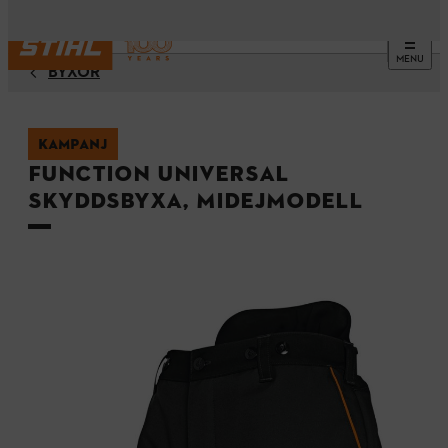
MENU
BYXOR
KAMPANJ
FUNCTION Universal
skyddsbyxa, midejmodell