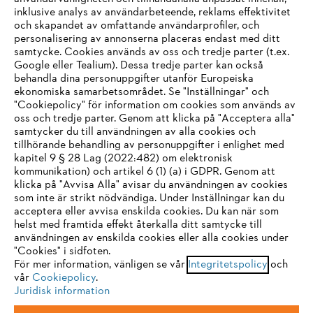
inklusive analys av användarbeteende, reklams effektivitet
Företaget
och skapandet av omfattande användarprofiler, och
personalisering av annonserna placeras endast med ditt
samtycke. Cookies används av oss och tredje parter (t.ex.
Google eller Tealium). Dessa tredje parter kan också
STIHL FAQ
behandla dina personuppgifter utanför Europeiska
ekonomiska samarbetsområdet. Se "Inställningar" och
"Cookiepolicy" för information om cookies som används av
oss och tredje parter. Genom att klicka på "Acceptera alla"
samtycker du till användningen av alla cookies och
Service
tillhörande behandling av personuppgifter i enlighet med
IHR BROWSER WIRD NICHT
kapitel 9 § 28 Lag (2022:482) om elektronisk
kommunikation) och artikel 6 (1) (a) i GDPR. Genom att
UNTERSTÜTZT
klicka på "Avvisa Alla" avisar du användningen av cookies
som inte är strikt nödvändiga. Under Inställningar kan du
acceptera eller avvisa enskilda cookies. Du kan när som
Allmänna villkor och bestämmelser
Sie nutzen einen Browser, den wir noch nicht unterstützen. Für
helst med framtida effekt återkalla ditt samtycke till
eine optimale Nutzung unserer Seite empfehlen wir Ihnen, zu
användningen av enskilda cookies eller alla cookies under
Integritetspolicy
Impressum
Cookies
"Cookies" i sidfoten.
einem der folgenden Browser zu wechseln:
För mer information, vänligen se vår
Integritetspolicy
och
vår
Cookiepolicy
.
Juridisk information
Juridisk information
Firefox
Chrome