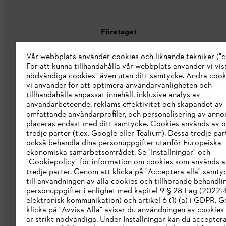
Företaget
Vår webbplats använder cookies och liknande tekniker ("c
Om oss
För att kunna tillhandahålla vår webbplats använder vi viss
STIHL Integrity Line
nödvändiga cookies" även utan ditt samtycke. Andra coo
vi använder för att optimera användarvänligheten och
STIHL varumärkesbutik
tillhandahålla anpassat innehåll, inklusive analys av
användarbeteende, reklams effektivitet och skapandet av
Tillgänglighetsredogörelse
omfattande användarprofiler, och personalisering av anno
placeras endast med ditt samtycke. Cookies används av o
tredje parter (t.ex. Google eller Tealium). Dessa tredje par
också behandla dina personuppgifter utanför Europeiska
ekonomiska samarbetsområdet. Se "Inställningar" och
"Cookiepolicy" för information om cookies som används a
tredje parter. Genom att klicka på "Acceptera alla" samty
till användningen av alla cookies och tillhörande behandli
personuppgifter i enlighet med kapitel 9 § 28 Lag (2022
elektronisk kommunikation) och artikel 6 (1) (a) i GDPR. 
klicka på "Avvisa Alla" avisar du användningen av cookies
är strikt nödvändiga. Under Inställningar kan du acceptera