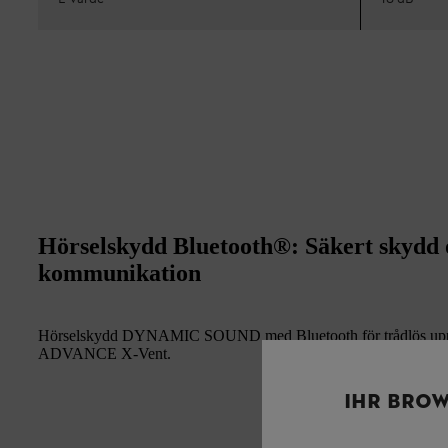
Hörselskydd Bluetooth®: Säkert skydd o
kommunikation
Hörselskydd DYNAMIC SOUND med Bluetooth för trådlös uppkopp
ADVANCE X-Vent.
IHR BROW