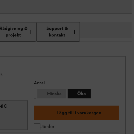
Rådgivning &
Support &
projekt
kontakt
s.
Antal
Minska
Öka
MIC
Lägg till i varukorgen
Jämför