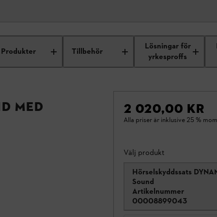
Lösningar för
Produkter
Tillbehör
yrkesproffs
ND med
2 020,00 KR
Alla priser är inklusive 25 % mom
Välj produkt
Hörselskyddssats DYNA
Sound
Artikelnummer
00008899043