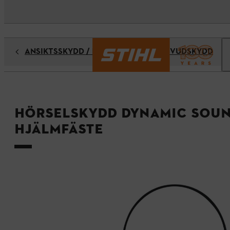
ANSIKTSSKYDD / HÖRSELSKYDD / HUVUDSKYDD
Hörselskydd DYNAMIC SOU
hjälmfäste