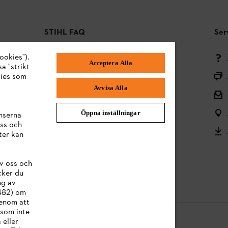
STIHL FAQ
Ser
ookies").
Betalningsmetoder
Acceptera Alla
a "strikt
Frakt och leverans
kies som
Avvisa Alla
Tillbaka till mitten
Reklamationer och garanti
Öppna inställningar
nserna
ss och
Frågor om sortimentet
ter kan
Användarmanualer
v oss och
Batterier och elektrisk utrustning
cker du
ng av
:482) om
Genom att
 som inte
 eller