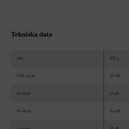
Tekniska data
Vikt
412 g
SNR-värde
27 dB
H-värde
31 dB
M-värde
24 dB
L-värde
18 dB