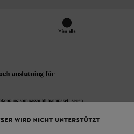
Visa alla
ch anslutning för
ling som passar till hjälmpaket i serien
SER WIRD NICHT UNTERSTÜTZT