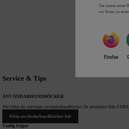
Sie nutzen einen 
wir Ihnen, zu ein
Firefox
Service & Tips
ANVÄNDARHANDBÖCKER
Här hittar du relevanta användarhandböcker för produkter från STIH
Hitta användarhandböcker här
Vanlig frågor