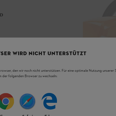
-D
SER WIRD NICHT UNTERSTÜTZT
10, STIHL MS 039 och STIHL MS 390
Browser, den wir noch nicht unterstützen. Für eine optimale Nutzung unserer
handtag (VW)):
em der folgenden Browser zu wechseln:
andtag (VW)):