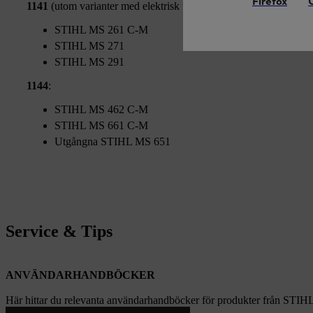
Firefox
1141
(utom varianter med elektrisk förgasare eller uppvärmda h
STIHL MS 261 C-M
STIHL MS 271
STIHL MS 291
1144
:
STIHL MS 462 C-M
STIHL MS 661 C-M
Utgångna STIHL MS 651
Service & Tips
ANVÄNDARHANDBÖCKER
Här hittar du relevanta användarhandböcker för produkter från STIH