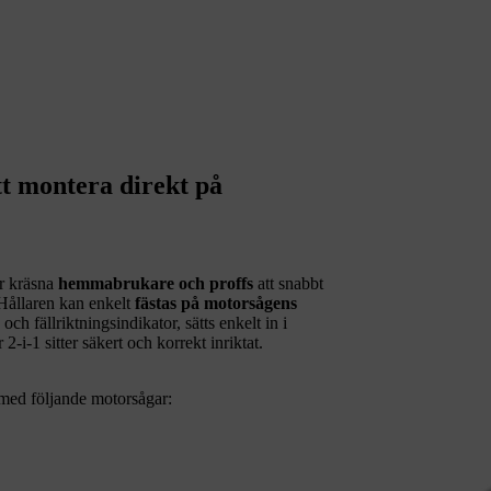
tt montera direkt på
ör kräsna
hemmabrukare och proffs
att snabbt
ållaren kan enkelt
fästas på motorsågens
ch fällriktningsindikator, sätts enkelt in i
-i-1 sitter säkert och korrekt inriktat.
 med följande motorsågar: