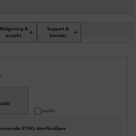
Rådgivning &
Support &
projekt
kontakt
s.
5400
Jämför
toriserade STIHL-återförsäljare