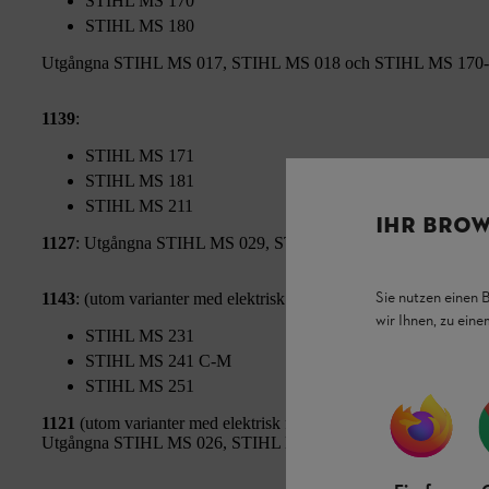
STIHL MS 170
STIHL MS 180
Utgångna STIHL MS 017, STIHL MS 018 och STIHL MS 170
1139
:
STIHL MS 171
STIHL MS 181
STIHL MS 211
IHR BROW
1127
: Utgångna STIHL MS 029, STIHL MS 290, STIHL MS 3
Sie nutzen einen 
1143
: (utom varianter med elektrisk förgasare eller uppvärmda 
wir Ihnen, zu ein
STIHL MS 231
STIHL MS 241 C-M
STIHL MS 251
1121
(utom varianter med elektrisk förgasare eller uppvärmda h
Utgångna STIHL MS 026, STIHL MS 240 och STIHL MS 260