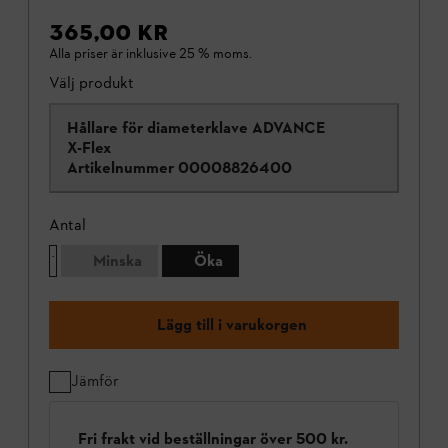
365,00 KR
Alla priser är inklusive 25 % moms.
Välj produkt
Hållare för diameterklave ADVANCE
X-Flex
Artikelnummer
00008826400
Antal
Minska
Öka
Lägg till i varukorgen
Jämför
Fri frakt vid beställningar över 500 kr.