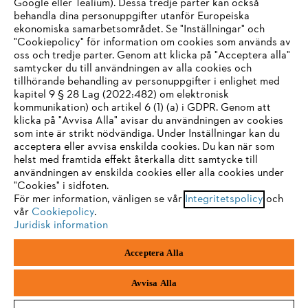
Google eller Tealium). Dessa tredje parter kan också
STIHL FAQ
behandla dina personuppgifter utanför Europeiska
ekonomiska samarbetsområdet. Se "Inställningar" och
"Cookiepolicy" för information om cookies som används av
oss och tredje parter. Genom att klicka på "Acceptera alla"
samtycker du till användningen av alla cookies och
Service
tillhörande behandling av personuppgifter i enlighet med
IHR BROWSER WIRD NICHT
kapitel 9 § 28 Lag (2022:482) om elektronisk
kommunikation) och artikel 6 (1) (a) i GDPR. Genom att
UNTERSTÜTZT
klicka på "Avvisa Alla" avisar du användningen av cookies
som inte är strikt nödvändiga. Under Inställningar kan du
acceptera eller avvisa enskilda cookies. Du kan när som
Allmänna villkor och bestämmelser
Sie nutzen einen Browser, den wir noch nicht unterstützen. Für
helst med framtida effekt återkalla ditt samtycke till
eine optimale Nutzung unserer Seite empfehlen wir Ihnen, zu
användningen av enskilda cookies eller alla cookies under
Integritetspolicy
Impressum
Cookies
"Cookies" i sidfoten.
einem der folgenden Browser zu wechseln:
För mer information, vänligen se vår
Integritetspolicy
och
vår
Cookiepolicy
.
Juridisk information
Juridisk information
Firefox
Chrome
Acceptera Alla
Andreas Stihl Norden AB
Box 3062
Safari
Edge
443 03 Stenkullen
Avvisa Alla