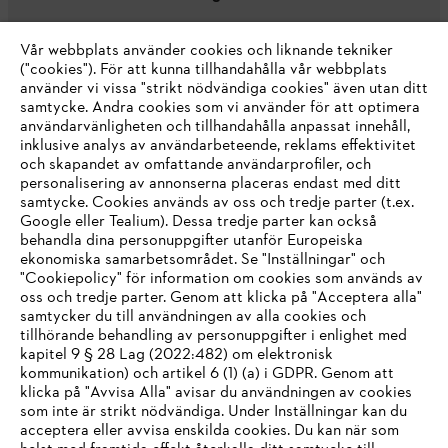
Vår webbplats använder cookies och liknande tekniker
("cookies"). För att kunna tillhandahålla vår webbplats
använder vi vissa "strikt nödvändiga cookies" även utan ditt
samtycke. Andra cookies som vi använder för att optimera
användarvänligheten och tillhandahålla anpassat innehåll,
inklusive analys av användarbeteende, reklams effektivitet
Företaget
och skapandet av omfattande användarprofiler, och
personalisering av annonserna placeras endast med ditt
samtycke. Cookies används av oss och tredje parter (t.ex.
Google eller Tealium). Dessa tredje parter kan också
STIHL FAQ
behandla dina personuppgifter utanför Europeiska
ekonomiska samarbetsområdet. Se "Inställningar" och
"Cookiepolicy" för information om cookies som används av
oss och tredje parter. Genom att klicka på "Acceptera alla"
samtycker du till användningen av alla cookies och
Service
tillhörande behandling av personuppgifter i enlighet med
IHR BROWSER WIRD NICHT
kapitel 9 § 28 Lag (2022:482) om elektronisk
kommunikation) och artikel 6 (1) (a) i GDPR. Genom att
UNTERSTÜTZT
klicka på "Avvisa Alla" avisar du användningen av cookies
som inte är strikt nödvändiga. Under Inställningar kan du
acceptera eller avvisa enskilda cookies. Du kan när som
Allmänna villkor och bestämmelser
Sie nutzen einen Browser, den wir noch nicht unterstützen. Für