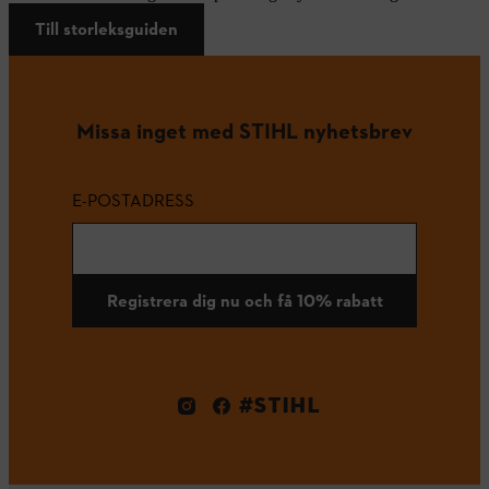
Till storleksguiden
Missa inget med STIHL nyhetsbrev
E-POSTADRESS
Registrera dig nu och få 10% rabatt
#STIHL